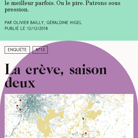
le meilleur parfois. Ou le pire. Patrons sous
pression.
Par Olivier Bailly, Géraldine Higel
Publié le
12/12/2018
Enquête
N°13
La crève, saison
deux