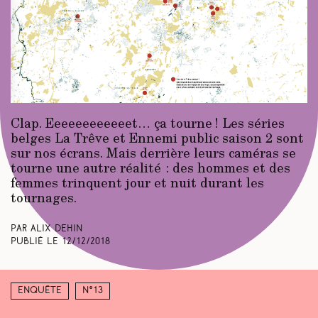
Clap. Eeeeeeeeeeeet… ça tourne ! Les séries
belges La Trêve et Ennemi public saison 2 sont
sur nos écrans. Mais derrière leurs caméras se
tourne une autre réalité : des hommes et des
femmes trinquent jour et nuit durant les
tournages.
Par Alix Dehin
Publié le
12/12/2018
Enquête
N°13