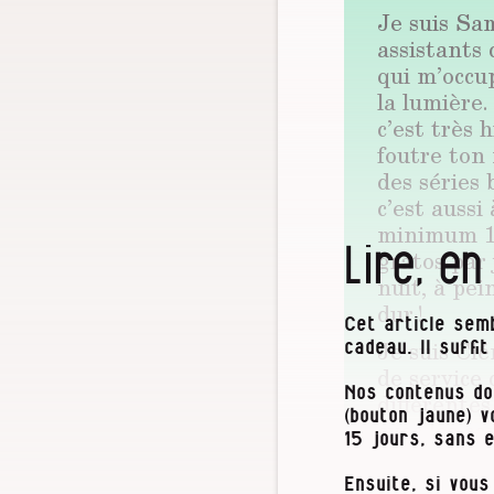
Je suis Sa
assistants 
qui m’occup
la lumière
c’est très 
foutre ton 
des séries 
c’est aussi
minimum 12
Lire, en
gratos par
nuit, à pei
dur !
Cet article semb
Je suis Clé
cadeau. Il suffi
de service 
Nos contenus do
différentes
(bouton jaune) 
avec les co
15 jours, sans 
moment où o
à l’IAD. Le
Ensuite, si vous