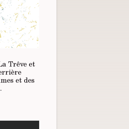
La Trêve et
errière
mmes et des
.