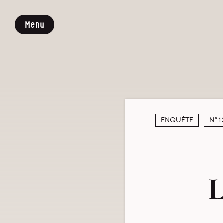
Menu
Enquête
N°1
L