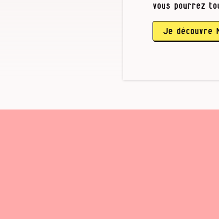
physiqueme
vous pourrez to
dernière, j
fait plusie
Je découvre 