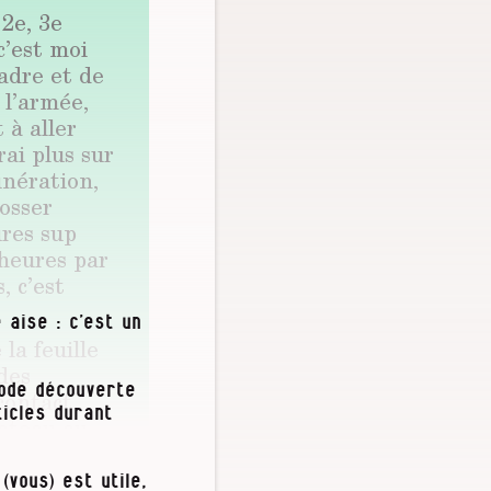
2e, 3e
c’est moi
cadre et de
 l’armée,
 à aller
rai plus sur
unération,
bosser
ures sup
 heures par
, c’est
 aise : c’est un
la feuille
 des
iode découverte
 contact
icles durant
lateau au
supérieures
(vous) est utile,