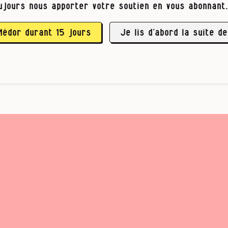
nt. J’ai eu peu de reconnaissance financière. 
ujours nous apporter votre soutien en vous abonnant.
’ai gagné grand max 16 000 € net sur l’année al
urs séries belges. Faire une saison 3 de
La Trêve
Médor durant 15 jours
Je lis d’abord la suite de