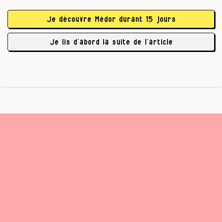
dégaine heureusement pas de colts, mais
plutôt des sites internet (cf. les visuels de cette
Je découvre Médor durant 15 jours
rubrique, NDLR).
Je lis d’abord la suite de l’article
Les …