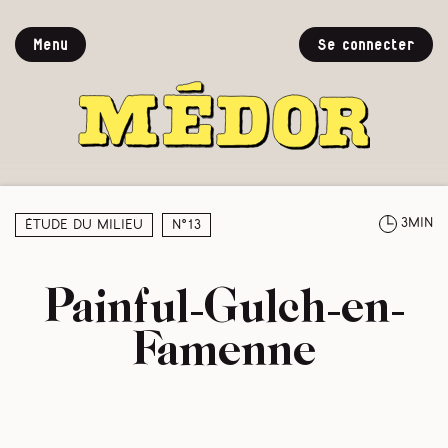
Menu
Se connecter
3min
Étude du milieu
N°13
Painful-Gulch-en-
Famenne