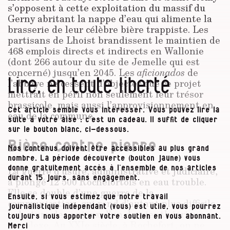
s’opposent à cette exploitation du massif du
Gerny abritant la nappe d’eau qui alimente la
brasserie de leur célèbre bière trappiste. Les
partisans de Lhoist brandissent le maintien de
468 emplois directs et indirects en Wallonie
(dont 266 autour du site de Jemelle qui est
concerné) jusqu’en 2045. Les
aficionados
de
Lire, en toute liberté
l’abbaye ne cessent d’objecter que ce projet
mettrait en péril non seulement leur trésor
brassicole, mais aussi l’approvisionnement en
Cet article semble vous intéresser. Vous pouvez lire la
eau de la commune…
suite à votre aise : c’est un cadeau. Il suffit de cliquer
sur le bouton blanc, ci-dessous.
Bière contre pierre
Nos contenus doivent être accessibles au plus grand
nombre. La période découverte (bouton jaune) vous
donne gratuitement accès à l’ensemble de nos articles
La guerre d’usure, administrative et judiciaire,
durant 15 jours, sans engagement.
a plongé 12 500 Rochefortois en eau trouble.
Elle se double d’une guerre de la
Ensuite, si vous estimez que notre travail
communication, qui rend d’autant plus difficile
journalistique indépendant (vous) est utile, vous pourrez
la lecture des enjeux d’un dossier théorique
toujours nous apporter votre soutien en vous abonnant.
complexe. Au XXIe siècle, à Rochefort, on ne
Merci