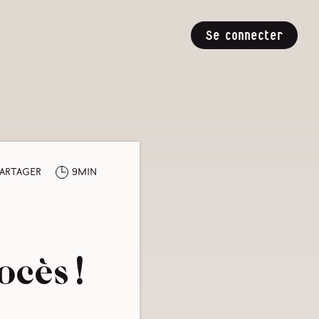
Se connecter
artager
9min
ocès !