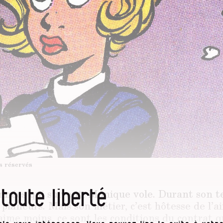
s réservés
 toute liberté
nnées qui suivent, Monique vole. Durant son te
 planeurs. Mais son métier, c’est hôtesse de l’ai
 aime moins, ce sont les conditions du contrat qui