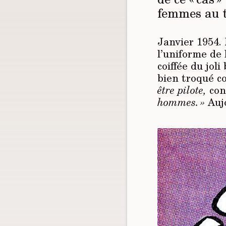
femmes au t
Janvier 1954.
l’uniforme de 
coiffée du jol
bien troqué c
être pilote,
conf
hommes. »
Aujo