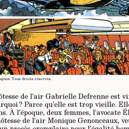
upuis.
Tous droits réservés
.
ôtesse de l’air Gabrielle Defrenne est vi
quoi ? Parce qu’elle est trop vieille. Ell
ns. À l’époque, deux femmes, l’avocate É
hôtesse de l’air Monique Genonceaux, ve
» un procès exemplaire pour l’égalité ho