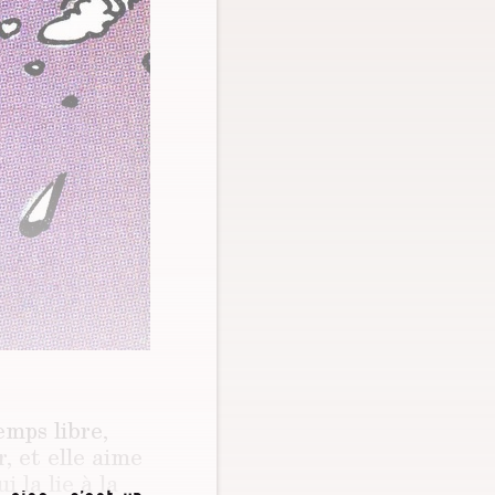
mps libre,
r, et elle aime
 la lie à la