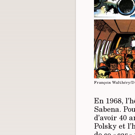
François Walthéry/D
En 1968, l’h
Sabena. Pour
d’avoir 40 a
Polsky et l’
de ce « cas 