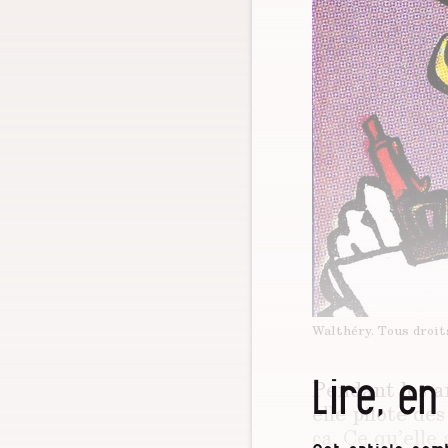
Walthéry.
Tous droit
Lire, en
Pendant les a
elle pilote des
ça. Ce qu’elle