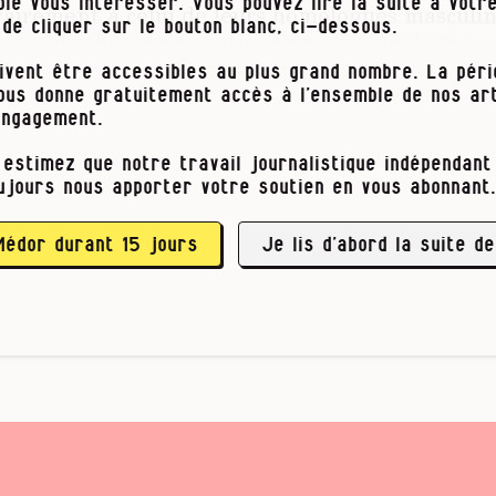
le vous intéresser. Vous pouvez lire la suite à votre
airement à celui de leurs homologues masculin
t de cliquer sur le bouton blanc, ci-dessous.
ntrat des hôtesses contient en effet quelques « 
 dignes d’un mauvais conte de fées : il est prév
ivent être accessibles au plus grand nombre. La pér
roit si elles se marient, tombent enceintes, et a
vous donne gratuitement accès à l’ensemble de nos art
e
0
anniversaire. Voilà, c’est aussi simple que ça :
engagement.
eunes, célibataires et sans enfant.
« Le mariage 
 estimez que notre travail journalistique indépendant 
63, NDLR)
pour empêcher les hôtesses d’avoir des 
ujours nous apporter votre soutien en vous abonnant.
 ont eu, qui se sont fait porter malades…
, racon
imé avoir un enfant. Mais je me suis dit : “Bon, 
Médor durant 15 jours
 commis, eux, ne sont …
Je lis d’abord la suite de