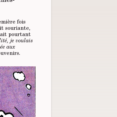
emière fois
it souriante,
rait pourtant
ité, je voulais
vée aux
ouvenirs.