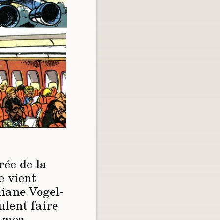
rée de la
e vient
liane Vogel-
ulent faire
mmes-