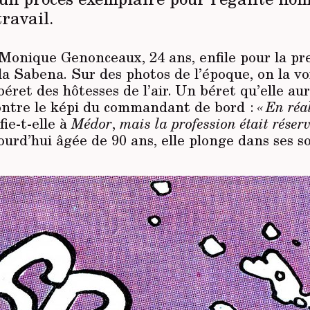
ravail.
 Monique Genonceaux, 24 ans, enfile pour la pr
la Sabena. Sur des photos de l’époque, on la vo
i béret des hôtesses de l’air. Un béret qu’elle au
ontre le képi du commandant de bord :
« En réal
ie-t-elle à
Médor
,
mais la profession était réser
urd’hui âgée de 90 ans, elle plonge dans ses s