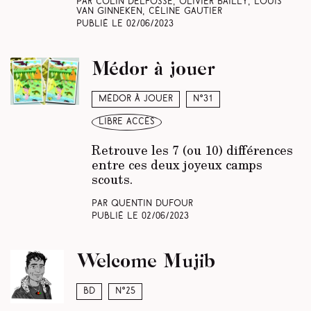
Par Colin Delfosse, Olivier Bailly, Louis
Van Ginneken, Céline Gautier
Publié le
02/06/2023
Médor à jouer
Médor à jouer
N°31
libre accès
Retrouve les 7 (ou 10) différences
entre ces deux joyeux camps
scouts.
Par Quentin Dufour
Publié le
02/06/2023
Welcome Mujib
BD
N°25