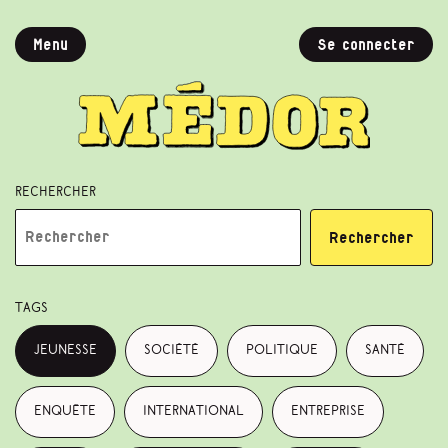
Menu
Se connecter
Rechercher
Rechercher
Tags
jeunesse
société
politique
santé
enquête
international
entreprise