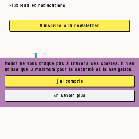
Flux RSS et notifications
S’inscrire à la newsletter
Médor ne vous traque pas à travers ses cookies. Il n’en
utilise que 3 maximum pour la sécurité et la navigation.
j’ai compris
En savoir plus
✘
abonné·es