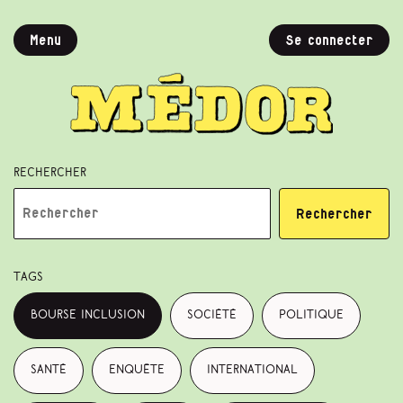
Menu
Se connecter
Rechercher
Rechercher
Tags
bourse inclusion
société
politique
santé
enquête
international