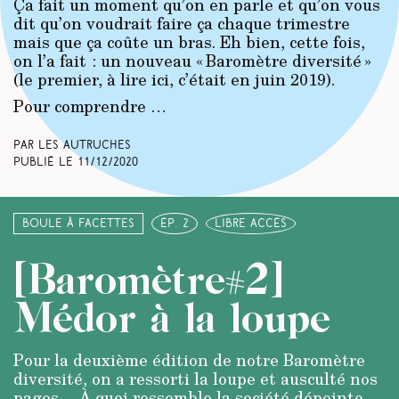
Ça fait un moment qu’on en parle et qu’on vous
dit qu’on voudrait faire ça chaque trimestre
mais que ça coûte un bras. Eh bien, cette fois,
on l’a fait : un nouveau « Baromètre diversité »
(le premier, à lire ici, c’était en juin 2019).
Pour comprendre …
Par Les Autruches
Publié le
11/12/2020
Boule à facettes
ép. 2
libre accès
[Baromètre#2]
Médor à la loupe
Pour la deuxième édition de notre Baromètre
diversité, on a ressorti la loupe et ausculté nos
pages… À quoi ressemble la société dépeinte