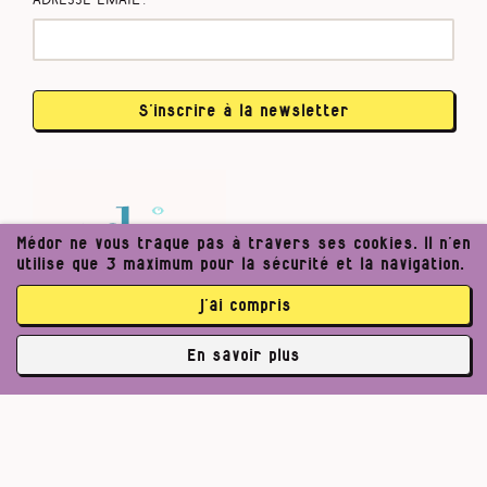
Adresse email :
S’inscrire à la newsletter
Médor ne vous traque pas à travers ses cookies. Il n’en
utilise que 3 maximum pour la sécurité et la navigation.
j’ai compris
En savoir plus
✘
3762 abonné·es