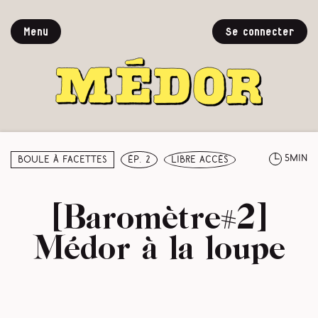
Menu
Se connecter
5min
Boule à facettes
ép. 2
libre accès
[Baromètre#2]
Médor à la loupe