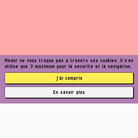
Médor ne vous traque pas à travers ses cookies. Il n’en
utilise que 3 maximum pour la sécurité et la navigation.
j’ai compris
En savoir plus
✘
3764 abonné·es
Pour un journalisme robuste.