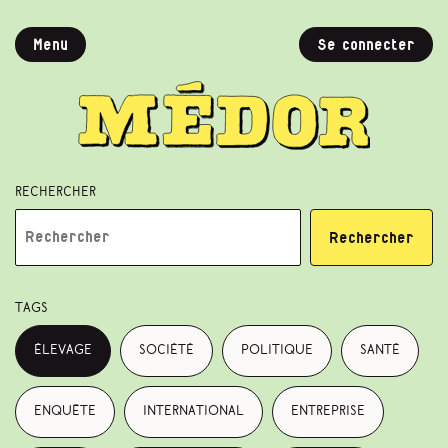
Menu
Se connecter
Rechercher
Rechercher
Tags
élevage
société
politique
santé
enquête
international
entreprise