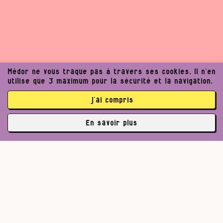
Médor ne vous traque pas à travers ses cookies. Il n’en
utilise que 3 maximum pour la sécurité et la navigation.
j’ai compris
En savoir plus
✘
3764 abonné·es
Un journalisme exigeant
peut améliorer notre
Pour un journalisme robuste.
Lire l’appel de Médor