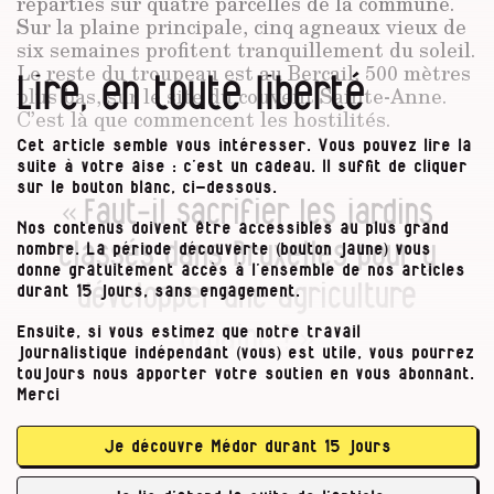
réparties sur quatre parcelles de la commune.
Sur la plaine principale, cinq agneaux vieux de
six semaines profitent tranquillement du soleil.
Le reste du troupeau est au Bercail, 500 mètres
Lire, en toute liberté
plus bas, sur le site du couvent Sainte-Anne.
C’est là que commencent les hostilités.
Cet article semble vous intéresser. Vous pouvez lire la
suite à votre aise : c’est un cadeau. Il suffit de cliquer
sur le bouton blanc, ci-dessous.
« Faut-il sacrifier les jardins
Nos contenus doivent être accessibles au plus grand
classés dans Bruxelles pour y
nombre. La période découverte (bouton jaune) vous
donne gratuitement accès à l’ensemble de nos articles
développer une agriculture
durant 15 jours, sans engagement.
urbaine ? »
Ensuite, si vous estimez que notre travail
journalistique indépendant (vous) est utile, vous pourrez
Cécile Robyns, riveraine
toujours nous apporter votre soutien en vous abonnant.
Merci
Je découvre Médor durant 15 jours
Une quarantaine de brebis laitières broutent
l’herbe du jardin de l’ancien couvent, bercées