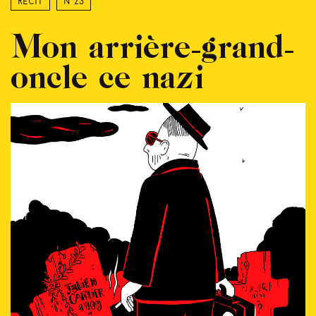
Récit
N°23
Mon arrière-grand-
oncle ce nazi