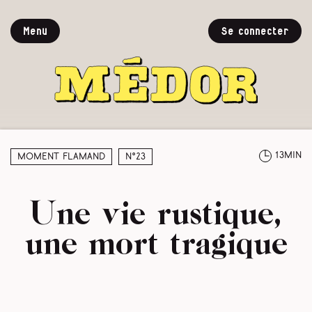
Menu
Se connecter
13min
Moment Flamand
N°23
Une vie rustique,
une mort tragique