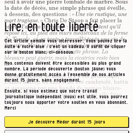
seul à avoir une pierre tombale de marbre. Sous
la date de décès, une simple phrase qui éveille,
à dessein, des questions :
« Une vie rustique, une
mort tragique. »
Chris De Stoop a fait placer la
Lire, en toute liberté
pierre l’année dernière :
« Je suis content qu’il
repose ici, au pied des murs médiévaux de la ferme
du Temple, où sa tante a travaillé toute une vie de
Cet article semble vous intéresser. Vous pouvez lire la
fermière. Mais je voulais inviter les visiteurs à
suite à votre aise : c’est un cadeau. Il suffit de cliquer
s’arrêter sur son sort. D’où cette phrase. La
sur le bouton blanc, ci-dessous.
blessure peut guérir, mais la cicatrice reste bien
là. »
Nos contenus doivent être accessibles au plus grand
nombre. La période découverte (bouton jaune) vous
Un samedi soir de mars, il y a six printemps,
donne gratuitement accès à l’ensemble de nos articles
Daniel Maroy, 84 ans, avait été cambriolé, battu
durant 15 jours, sans engagement.
et assassiné par une bande de jeunes blancs-
Ensuite, si vous estimez que notre travail
becs. Comme chaque samedi, il était allé faire
journalistique indépendant (vous) est utile, vous pourrez
quelques courses chez Colruyt, à un kilomètre
toujours nous apporter votre soutien en vous abonnant.
et demi de sa vieille ferme en carré. Un steak –
Merci
blanc bleu belge –, un casier de Rodenbach,
une poignée de chicons. Sur le chemin du
Je découvre Médor durant 15 jours
retour, prenant appui sur son vieux vélo, il
avait fait halte à la boucherie d’Yvette, qu’il