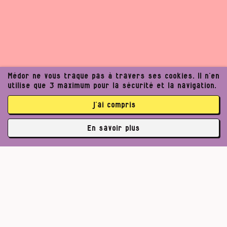
Un journalisme exigeant
Médor ne vous traque pas à travers ses cookies. Il n’en
utilise que 3 maximum pour la sécurité et la navigation.
peut améliorer notre
j’ai compris
société. Voulez‑vous
En savoir plus
rejoindre notre projet ?
✘
3762 abonné·es
Je (m’)offre Médor
Pour un journalisme robuste.
Je rejoins la coopérative
Lire l’appel de Médor
La communauté Médor, c’est déjà 3762 abonnés et 2112