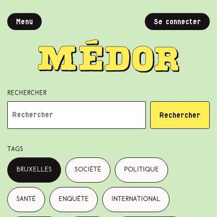
Menu
Se connecter
Rechercher
Rechercher
Tags
Bruxelles
société
politique
santé
enquête
international