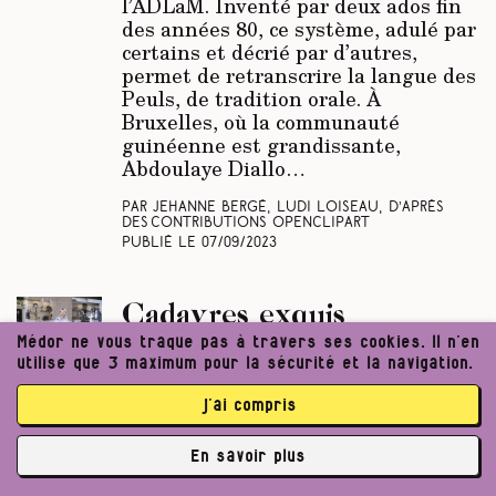
l’ADLaM. Inventé par deux ados fin
des années 80, ce système, adulé par
certains et décrié par d’autres,
permet de retranscrire la langue des
Peuls, de tradition orale. À
Bruxelles, où la communauté
guinéenne est grandissante,
Abdoulaye Diallo…
Par Jehanne Bergé, Ludi Loiseau, d’après
des contributions Openclipart
Publié le
07/09/2023
Cadavres exquis
Médor ne vous traque pas à travers ses cookies. Il n’en
utilise que 3 maximum pour la sécurité et la navigation.
Portrait
N°32
Elle dit qu’elle aime autant la vie,
j’ai compris
car elle travaille avec la mort. Rien
de lugubre ou de déprimant chez
En savoir plus
Cléo Duponcheel, 33 ans, croque-
✘