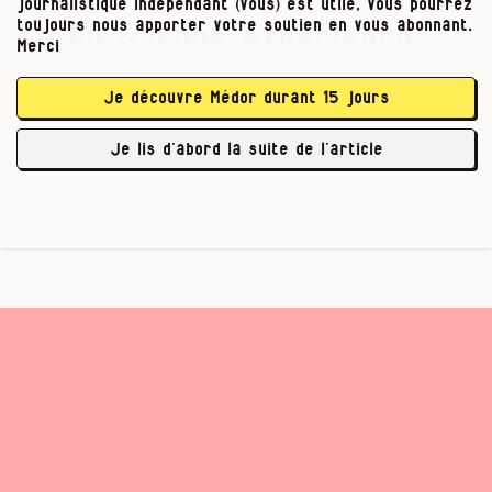
journalistique indépendant (vous) est utile, vous pourrez
toujours nous apporter votre soutien en vous abonnant.
La fin « d’une expérience
Merci
violente » ?
Je découvre Médor durant 15 jours
Il y a quelques mois, Charles-Antoine Sibille a
Je lis d’abord la suite de l’article
lancé à tous …