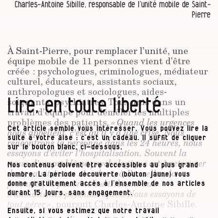
Charles-Antoine Sibille, responsable de l’unité mobile de Saint-
Pierre
À Saint-Pierre, pour remplacer l’unité, une
équipe mobile de 11 personnes vient d’être
créée : psychologues, criminologues, médiateur
culturel, éducateurs, assistants sociaux,
anthropologues et sociologues, aides-
Lire, en toute liberté
soignants, psychiatres. Tous unis dans un
travail d’équipe pour démêler les multiples
problèmes des patients.
« Quand les urgences
Cet article semble vous intéresser. Vous pouvez lire la
nous appellent, c’est qu’il y a une crise. Nous
suite à votre aise : c’est un cadeau. Il suffit de cliquer
rencontrons la personne dans les 24 heures, nous
sur le bouton blanc, ci-dessous.
essayons d’éviter l’hospitalisation. Souvent la
cause d’un problème psychologique est à retrouver
Nos contenus doivent être accessibles au plus grand
dans sa situation sociale et, à Bruxelles, la
nombre. La période découverte (bouton jaune) vous
précarité, la pauvreté contribuent aux
donne gratuitement accès à l’ensemble de nos articles
traumatismes psychiatriques. Nous essayons de
durant 15 jours, sans engagement.
tout gérer »
, poursuit Charles-Antoine Sibille.
Ensuite, si vous estimez que notre travail