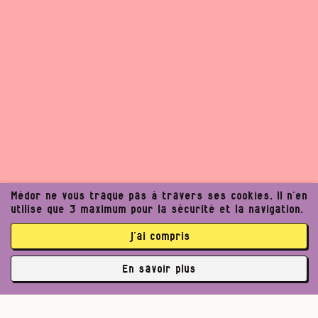
Médor ne vous traque pas à travers ses cookies. Il n’en
utilise que 3 maximum pour la sécurité et la navigation.
Un journalisme exigeant
j’ai compris
peut améliorer notre
En savoir plus
✘
société. Voulez‑vous