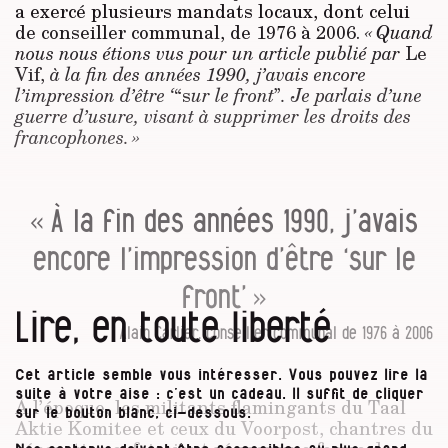
a exercé plusieurs mandats locaux, dont celui
de conseiller communal, de 1976 à 2006.
« Quand
nous nous étions vus pour un article publié par
Le
Vif,
à la fin des années 1990, j’avais encore
l’impression d’être ‘
“s
ur le front
”
. Je parlais d’une
guerre d’usure, visant à supprimer les droits des
francophones. »
« À la fin des années 1990, j’avais
encore l’impression d’être ‘sur le
front’ »
Lire, en toute liberté
Alain Carlier, conseiller communal de 1976 à 2006
Cet article semble vous intéresser. Vous pouvez lire la
suite à votre aise : c’est un cadeau. Il suffit de cliquer
À l’époque, les militants flamingants du Taal
sur le bouton blanc, ci-dessous.
Aktie Komitee et ceux du Voorpost, chantres du