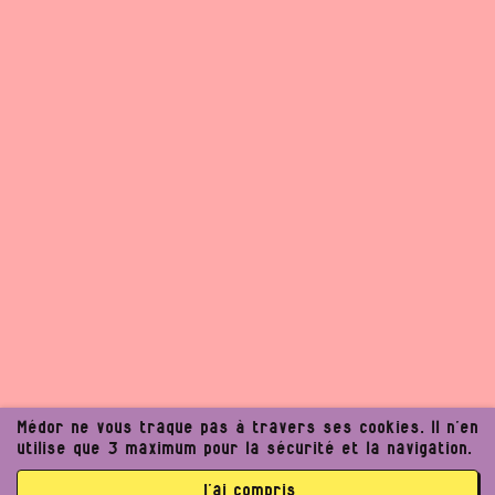
Médor ne vous traque pas à travers ses cookies. Il n’en
utilise que 3 maximum pour la sécurité et la navigation.
j’ai compris