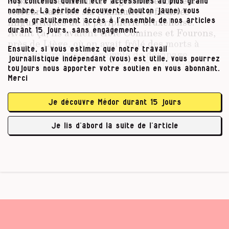
séparatisme, faisaient régner une forme de
Nos contenus doivent être accessibles au plus grand
terreur dans les six communes à facilités
nombre. La période découverte (bouton jaune) vous
linguistiques de la périphérie bruxelloise
.
donne gratuitement accès à l’ensemble de nos articles
Avant ça, ils avaient ciblé Comines et Fourons,
durant 15 jours, sans engagement.
près de Liège, où on avait frôlé des morts à
Ensuite, si vous estimez que notre travail
plusieurs reprises. Exemple de dérapage
journalistique indépendant (vous) est utile, vous pourrez
dangereux : le 7 novembre 1997, à Linkebeek.
toujours nous apporter votre soutien en vous abonnant.
Dans cette commune voisine de Rhode, où
Merci
vivaient déjà à ce moment 80 % de
francophones, la ministre-présidente de la
Je découvre Médor durant 15 jours
Communauté française Laurette Onkelinx avait
dû être protégée par quarante gendarmes lors
Je lis d’abord la suite de l’article
d’une …