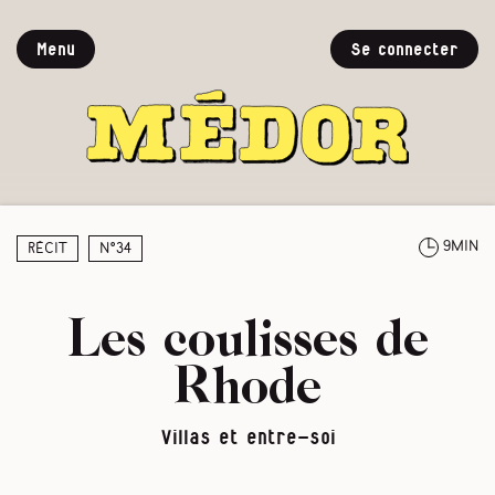
Menu
Se connecter
9min
Récit
N°34
Les coulisses de
Rhode
Villas et entre-soi