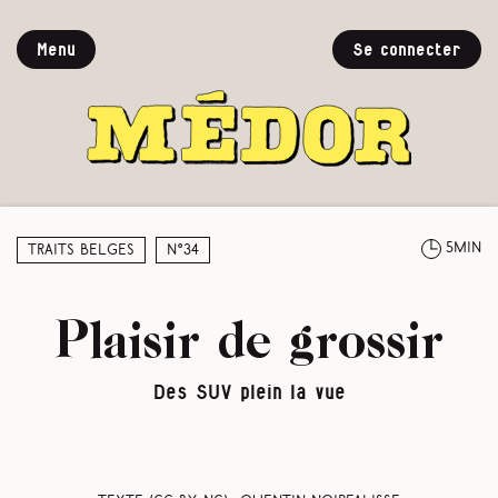
Menu
Se connecter
5min
Traits belges
N°34
Plaisir de grossir
Des SUV plein la vue