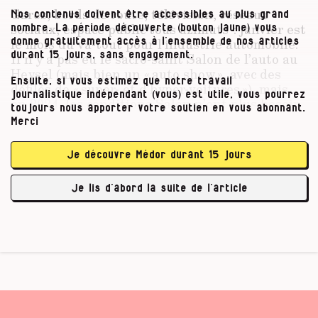
Gares, bords de route, télévision, réseaux
Nos contenus doivent être accessibles au plus grand
sociaux, espace public tous azimuts : janvier est
nombre. La période découverte (bouton jaune) vous
le mois du va-tout pour l’industrie automobile.
donne gratuitement accès à l’ensemble de nos articles
Il n’y a pas eu le sacro-saint Salon de l’auto au
durant 15 jours, sans engagement.
Heysel (mais bien un « auto show », avec des
Ensuite, si vous estimez que notre travail
défilés de « super- et d’hyper-voitures »)
, mais,
journalistique indépendant (vous) est utile, vous pourrez
en 2024, les conditions Salon n’ont plus besoin
toujours nous apporter votre soutien en vous abonnant.
de stands et de colporteurs de berlines pour
Merci
exister. Les ristournes proposées, qui peuvent
représenter jusqu’à un quart du prix de la
Je découvre Médor durant 15 jours
voiture, font que 30 % des ventes de voitures en
Belgique se concluent sur cette période. 30 %
Je lis d’abord la suite de l’article
c’est aussi …