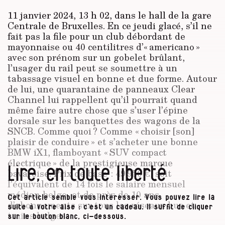
11 janvier 2024, 13 h 02, dans le hall de la gare
Centrale de Bruxelles. En ce jeudi glacé, s’il ne
fait pas la file pour un club débordant de
mayonnaise ou 40 centilitres d’« americano »
avec son prénom sur un gobelet brûlant,
l’usager du rail peut se soumettre à un
tabassage visuel en bonne et due forme. Autour
de lui, une quarantaine de panneaux Clear
Channel lui rappellent qu’il pourrait quand
même faire autre chose que s’user l’épine
dorsale sur les banquettes des wagons de la
SNCB. Comme quoi ? Comme « choisir [son]
plaisir de conduire » et s’acheter une bonne
BMW iX1, flamboyant « SUV compact
électrique » de la prestigieuse marque
Lire, en toute liberté
bavaroise. Prix de base : 49 950 €, soit
l’équivalent de 14 fois le salaire mensuel
médian belge, et de près de 10 ans
Cet article semble vous intéresser. Vous pouvez lire la
d’abonnements sur tous les réseaux bus et
suite à votre aise : c’est un cadeau. Il suffit de cliquer
trains belges.
sur le bouton blanc, ci-dessous.