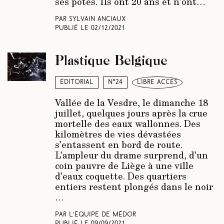
ses potes. Ils ont 20 ans et n’ont…
Par Sylvain Anciaux
Publié le
02/12/2021
Plastique Belgique
Éditorial
N°24
libre accès
Vallée de la Vesdre, le dimanche 18
juillet, quelques jours après la crue
mortelle des eaux wallonnes. Des
kilomètres de vies dévastées
s’entassent en bord de route.
L’ampleur du drame surprend, d’un
coin pauvre de Liège à une ville
d’eaux coquette. Des quartiers
entiers restent plongés dans le noir
…
Par L’équipe de Médor
Publié le
09/09/2021