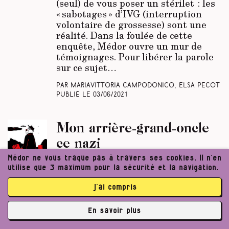
(seul) de vous poser un stérilet : les
« sabotages » d’IVG (interruption
volontaire de grossesse) sont une
réalité. Dans la foulée de cette
enquête, Médor ouvre un mur de
témoignages. Pour libérer la parole
sur ce sujet…
Par Mariavittoria Campodonico, Elsa Pécot
Publié le
03/06/2021
Mon arrière-grand-oncle
ce nazi
Médor ne vous traque pas à travers ses cookies. Il n’en
Récit
N°23
utilise que 3 maximum pour la sécurité et la navigation.
Une enquête sur les traces de mon
j’ai compris
aïeul, Julien Carlier, membre
influent du parti rexiste. Pas un
En savoir plus
petit collabo, non, le chef de la
✘
propagande active. Condamné à