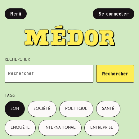
Menu
Se connecter
Rechercher
Rechercher
Tags
son
société
politique
santé
enquête
international
entreprise