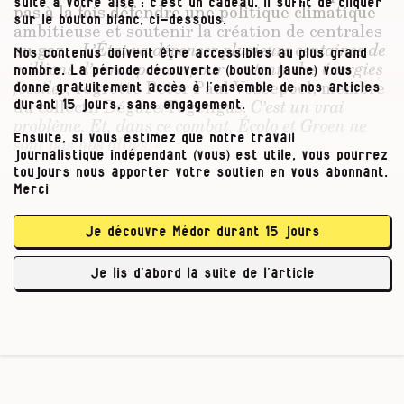
suite à votre aise : c’est un cadeau. Il suffit de cliquer
pas à la fois défendre une politique climatique
sur le bouton blanc, ci-dessous.
ambitieuse et soutenir la création de centrales
au gaz.
« L’État va dépenser plusieurs centaines de
Nos contenus doivent être accessibles au plus grand
millions d’euros par an pour soutenir des énergies
nombre. La période découverte (bouton jaune) vous
fossiles,
regrette Peter Paul Vossepoel, membre
donne gratuitement accès à l’ensemble de nos articles
du collectif Dégaze/Tegengas.
C’est un vrai
durant 15 jours, sans engagement.
problème. Et, dans ce combat, Écolo et Groen ne
Ensuite, si vous estimez que notre travail
sont pas nos alliés. »
journalistique indépendant (vous) est utile, vous pourrez
toujours nous apporter votre soutien en vous abonnant.
Merci
La hantise du Black-out
Je découvre Médor durant 15 jours
L’ouverture de nouvelles centrales au gaz est
intimement liée à la fermeture du parc
Je lis d’abord la suite de l’article
nucléaire belge. Deux centrales …