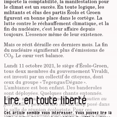
importe la comptabilité, la manifestation pour
le climat est un succès. En toute logique, les
militants et élus des partis Écolo et Groen
figurent en bonne place dans le cortège. La
lutte contre le réchauffement climatique, et la
fin du nucléaire, c’est leur affaire depuis
toujours. L’essence même de leur existence.
Mais ce récit déraille ces derniers mois. La fin
du nucléaire signifierait plus d’émissions de
CO
. Le cœur vert balance.
2
Lundi 11 octobre 2021, le siège d’Écolo-Groen,
tous deux membres du gouvernement Vivaldi,
est investi par un collectif de citoyens, dont
ceux du groupe « Tegengas/Dégaze ».
L’ambiance est bon enfant. Des banderoles
sont déployées. Quelques chants entonnés.
Lire, en toute liberté
Mais le message est direct.
« Pas de soutien au
gaz fossile »,
peut-on lire sur un drap posé dans
la salle de réunion écologiste. Pour ces
Cet article semble vous intéresser. Vous pouvez lire la
collectifs, les choses sont claires : on ne peut