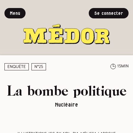
Menu
Se connecter
15min
Enquête
N°25
La bombe politique
Nucléaire