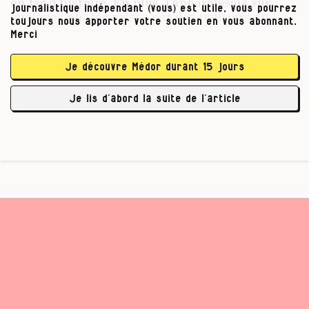
en fac d’histoire. En plus, j’apparaissais sur
journalistique indépendant (vous) est utile, vous pourrez
quelques photos prises par des policiers en
toujours nous apporter votre soutien en vous abonnant.
planque, jouant au football avec des individus
Merci
impliqués dans le trafic de stupéfiants. De quoi
valoir une visite matinale de la police chez ma
Je découvre Médor durant 15 jours
mère. Son appartement fut complètement
retourné. Tout ça pour saisir une poignée de
Je lis d’abord la suite de l’article
clichés dont un seul me sera rendu. …