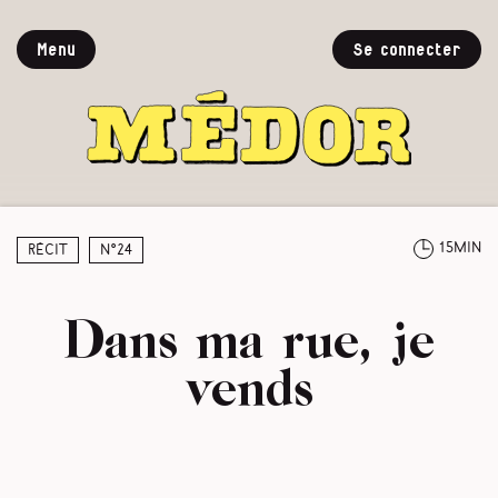
Menu
Se connecter
15min
Récit
N°24
Dans ma rue, je
vends