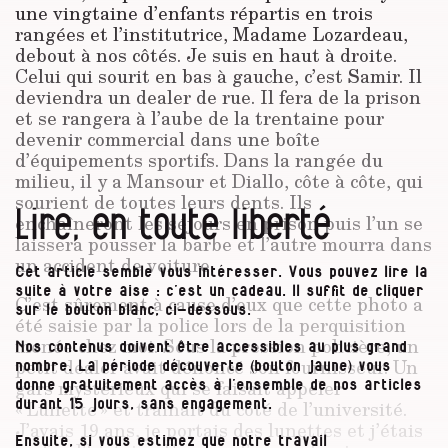
une vingtaine d’enfants répartis en trois
rangées et l’institutrice, Madame Lozardeau,
debout à nos côtés. Je suis en haut à droite.
Celui qui sourit en bas à gauche, c’est Samir. Il
deviendra un dealer de rue. Il fera de la prison
et se rangera à l’aube de la trentaine pour
devenir commercial dans une boîte
d’équipements sportifs. Dans la rangée du
milieu, il y a Mansour et Diallo, côte à côte, qui
sourient de toutes leurs dents. Ils
Lire, en toute liberté
enchaîneront les séjours en prison puis l’un se
laissera pousser la barbe et l’autre mourra dans
un accident de voiture.
Cet article semble vous intéresser. Vous pouvez lire la
suite à votre aise : c’est un cadeau. Il suffit de cliquer
C’est sûrement à cause d’eux que cette photo a
sur le bouton blanc, ci-dessous.
été saisie par la police lors de la perquisition
menée chez moi. Sous la pression policière, un
Nos contenus doivent être accessibles au plus grand
petit dealer avait dénoncé son fournisseur. Un
nombre. La période découverte (bouton jaune) vous
gars mystérieux qui se faisait appeler
donne gratuitement accès à l’ensemble de nos articles
« Lunette » et traînait du côté de l’université.
durant 15 jours, sans engagement.
J’avais 19 ans, je portais des lunettes et j’étais
Ensuite, si vous estimez que notre travail