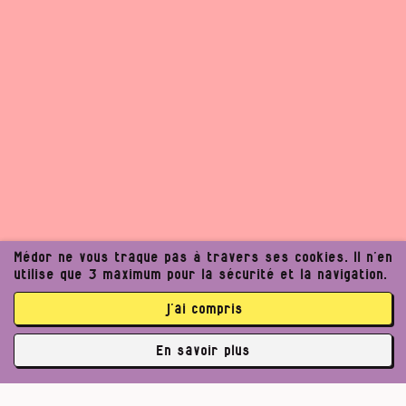
Médor ne vous traque pas à travers ses cookies. Il n’en
utilise que 3 maximum pour la sécurité et la navigation.
Un journalisme exigeant
j’ai compris
peut améliorer notre
En savoir plus
✘
société. Voulez‑vous