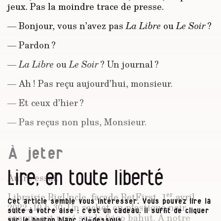
jeux. Pas la moindre trace de presse.
— Bonjour, vous n’avez pas
La Libre
ou
Le Soir
?
— Pardon ?
—
La Libre
ou
Le Soir
? Un journal ?
— Ah ! Pas reçu aujourd’hui, monsieur.
— Et ceux d’hier ?
— Pas reçus non plus, Monsieur.
À jeter
Lire, en toute liberté
Autre essai.
er
Librairie BigUncle, façade BetFirst. 1
avril
Cet article semble vous intéresser. Vous pouvez lire la
.
2022
10 h 30. Un sachet en plastique noir
suite à votre aise : c’est un cadeau. Il suffit de cliquer
opaque est posé sur le frigo bahut. À notre
sur le bouton blanc, ci-dessous.