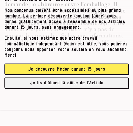
demande, le « libraire » ouvre l’emballage. Il
contient trois
DH
et deux
Libre
Belgique
. Cette
Nos contenus doivent être accessibles au plus grand
distribution est gérée par Rossel et IPM. Les
nombre. La période découverte (bouton jaune) vous
deux groupes de presse fournissent sept titres
donne gratuitement accès à l’ensemble de nos articles
à des micro-points de vente. Il n’y a pas de
durant 15 jours, sans engagement.
reprise des invendus. Selon nos informations,
Ensuite, si vous estimez que notre travail
les établissements paient entre 80 à 140 euros
journalistique indépendant (vous) est utile, vous pourrez
par semaine pour un pack minimal avec
toujours nous apporter votre soutien en vous abonnant.
différents titres. Souvent, dans ces établisse­
Merci
ments, un présentoir gris métallique haut d’un
mètre cinquante, large de trois journaux,
Je découvre Médor durant 15 jours
prétend être un rayon « librairie ». IPM (
La
Libre
,
La DH
,
Paris-Match
,
LN24
,
L’Avenir
,…) est
Je lis d’abord la suite de l’article
également le propriétaire …