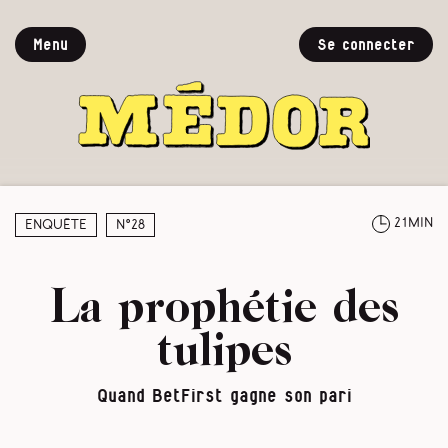
Menu
Se connecter
21min
Enquête
N°28
La prophétie des
tulipes
Quand BetFirst gagne son pari