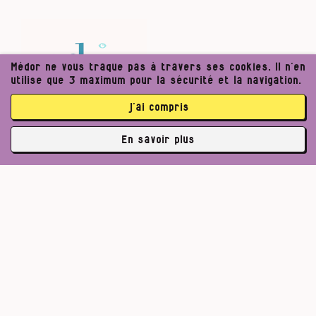
Médor ne vous traque pas à travers ses cookies. Il n’en
utilise que 3 maximum pour la sécurité et la navigation.
j’ai compris
En savoir plus
✘
abonné·es
Pour un journalisme robuste.
Lire l’appel de Médor
S’abonner