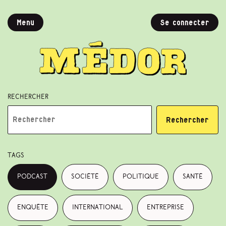
Menu
Se connecter
Rechercher
Rechercher
Tags
podcast
société
politique
santé
enquête
international
entreprise