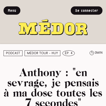
Menu
Se connecter
0min
Podcast
Médor Tour - Huy
ép. 4
Anthony : "en
sevrage, je pensais
à ma dose toutes les
7 secondes"