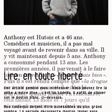
Anthony est Hutois et a 46 ans.
Comédien et musicien, il a pas mal
voyagé avant de revenir dans sa ville. Il
y vit maintenant depuis 5 ans. Anthony
a consommé pendant 13 ans. Les
premières années, il parvenait à le faire
Lire, en toute liberté
tout en travaillant. «
».
Je me sentais bien
Puis il s’est rendu compte que «
la drogue
» et il a décidé
me tuait peu à peu
Cet article semble vous intéresser. Vous pouvez lire la
d’arrêter. Quand Médor l’a rencontré,
suite à votre aise : c’est un cadeau. Il suffit de cliquer
cela faisait 13 mois et 7 jours qu’il
sur le bouton blanc, ci-dessous.
n’avait plus pris une seule dose.
Nos contenus doivent être accessibles au plus grand
nombre. La période découverte (bouton jaune) vous