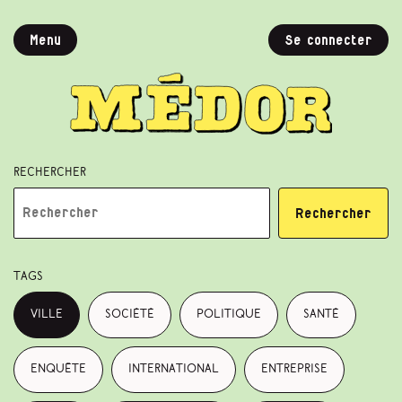
Menu
Se connecter
Rechercher
Rechercher
Tags
ville
société
politique
santé
enquête
international
entreprise