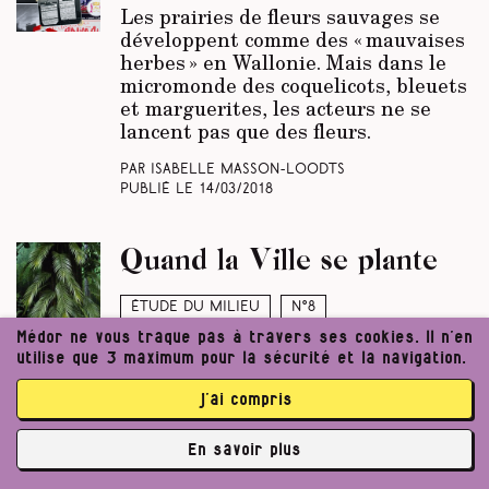
Les prairies de fleurs sauvages se
développent comme des « mauvaises
herbes » en Wallonie. Mais dans le
micromonde des coquelicots, bleuets
et marguerites, les acteurs ne se
lancent pas que des fleurs.
Par Isabelle Masson-Loodts
Publié le
14/03/2018
Quand la Ville se plante
Étude du milieu
N°8
Médor ne vous traque pas à travers ses cookies. Il n’en
Faire pousser des tomates au coin de
utilise que 3 maximum pour la sécurité et la navigation.
votre rue ? Fleurir la place grise sous
votre fenêtre ? C’est possible à
j’ai compris
Liège, qui a lancé en mars 2017 le
permis de végétaliser. Soit
En savoir plus
verduriser l’espace public avoisinant.
✘
Mais l’idée est rejetée à Namur,