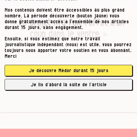
Nos contenus doivent être accessibles au plus grand
nombre. La période découverte (bouton jaune) vous
« Ce projet m’a fait l’effet d’un
donne gratuitement accès à l’ensemble de nos articles
durant 15 jours, sans engagement.
coup dans le ventre. »
Ensuite, si vous estimez que notre travail
Pierre Everaerts
journalistique indépendant (vous) est utile, vous pourrez
toujours nous apporter votre soutien en vous abonnant.
Merci
Siska Claessens n’en revient pas. L’homme
Je découvre Médor durant 15 jours
d’affaires était passé chez eux au printemps
dernier pour leur demander s’ils ne voulaient
Je lis d’abord la suite de l’article
pas vendre la …