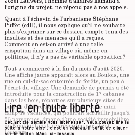
Jozef Lauwers, l’homme d’affai­res flamand à
l’origine du projet, ne répond pas à nos appels.
Quant à l’échevin de l’urbanisme Stéphane
Puffet (cdH), il nous explique qu’il ne souhaite
plus s’exprimer sur ce dossier, compte tenu des
insultes et des menaces qu’il a reçues.
Comment en est-on arrivé à une telle
crispation dans un village où, même en
politique, il n’y a pas de véritable opposition ?
Tout a commencé à la fin du mois d’août 2020.
Une affiche jaune apparaît alors au Boulois, une
rue en cul-de-sac entourée de forêts, un peu à
l’écart du village. Une demande de permis a été
introduite pour la construction de 17 cabanes
dans les bois, réparties sur plusieurs sites de
Lire, en toute liberté
part et d’autre de la rue. Ce projet de mini-
camp de vacances, qui pourrait accueillir jusqu’à
56 personnes, émane d’une société immobilière
Cet article semble vous intéresser. Vous pouvez lire la
de Knokke-Heist, représentée par Jozef
suite à votre aise : c’est un cadeau. Il suffit de cliquer
Lauwers.
sur le bouton blanc, ci-dessous.