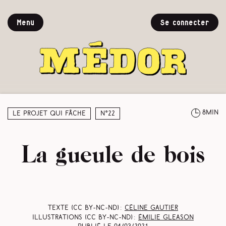
Menu
Se connecter
8min
Le projet qui fâche
N°22
La gueule de bois
Texte (CC BY-NC-ND) :
Céline Gautier
Illustrations (CC BY-NC-ND) :
Émilie Gleason