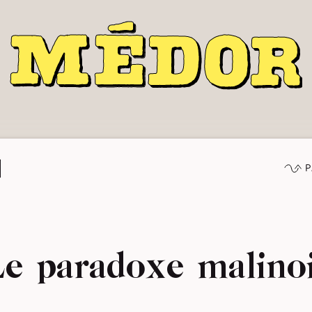
P
e paradoxe malino