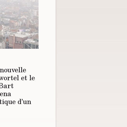
 nouvelle
wortel et le
 Bart
rena
itique d’un