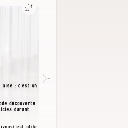
 aise : c’est un
iode découverte
icles durant
(vous) est utile,