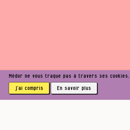
Médor ne vous traque pas à travers ses cookies. I
j’ai compris
En savoir plus
Médor Web
Les magazines
Le paradoxe malino
Un j
3761 abonné·es
Facebook
Twitter
Mastodon