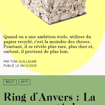
Quand on a une ambition écolo, utiliser du
papier recyclé, c’est la moindre des choses.
Pourtant, il se révèle plus rare, plus cher et,
surtout, il provient de plus loin.
Par Tom Guillaume
Publié le
04/12/2019
Récit
N°17
Ring d’Anvers : La