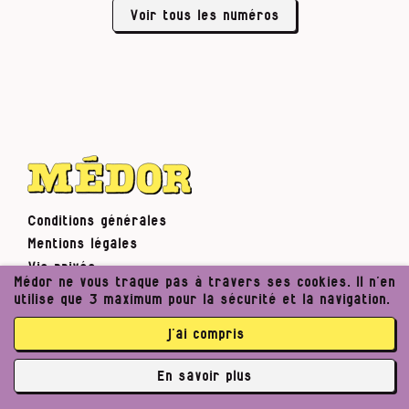
Voir tous les numéros
Conditions générales
Mentions légales
Vie privée
Médor ne vous traque pas à travers ses cookies. Il n’en
Contactez-nous
utilise que 3 maximum pour la sécurité et la navigation.
Notre profil Mastodon
j’ai compris
Notre canal Signal
Médor & les réseaux sociaux
En savoir plus
Flux RSS et notifications
✘