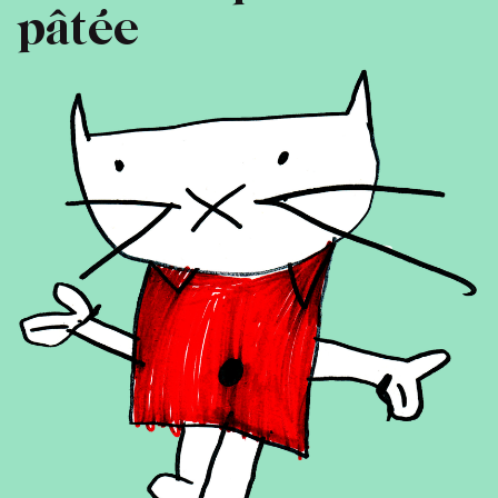
pâtée