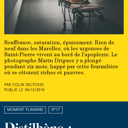
Souffrance, saturation, épuisement. Rien de
neuf dans les Marolles, où les urgences de
Saint-Pierre vivent au bord de l’apoplexie. Le
photographe Marin Driguez y a plongé
pendant six mois, happé par cette fourmilière
où se côtoient riches et pauvres.
Par Colin Delfosse
Publié le
04/12/2019
Moment Flamand
N°17
Distilbène :