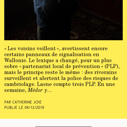
« Les voisins veillent », avertissent encore
certains panneaux de signalisation en
Wallonie. Le lexique a changé, pour un plus
sobre « partenariat local de prévention » (PLP),
mais le principe reste le même : des riverains
surveillent et alertent la police des risques de
cambriolage. Lasne compte trois PLP. En une
semaine,
Médor
y…
Par Catherine Joie
Publié le
04/12/2019