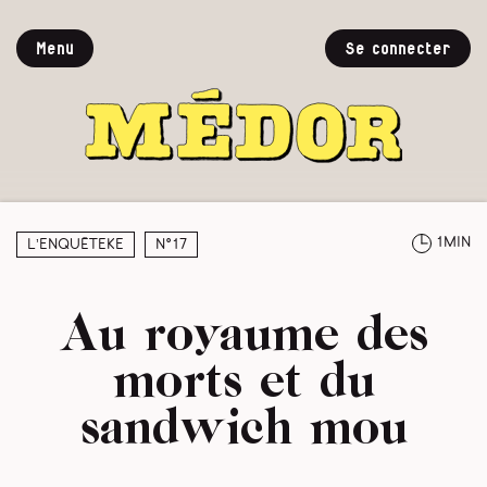
Menu
Se connecter
1min
L’enquêteke
N°17
Au royaume des
morts et du
sandwich mou