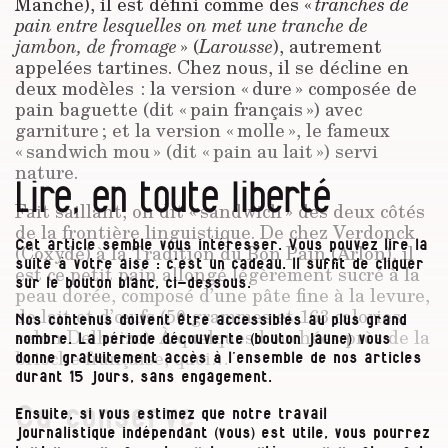
Manche), il est défini comme des «
tranches de
pain entre lesquelles on met une tranche de
jambon, de fromage
» (
Larousse
), autrement
appelées tartines. Chez nous, il se décline en
deux modèles : la version « dure » composée de
pain baguette (dit « pain français ») avec
garniture ; et la version « molle », le fameux
« sandwich mou » (dit « pain au lait ») servi
nature.
Lire, en toute liberté
Fait saillant, on dit « sandwich » des deux côtés
de la frontière linguistique. De chez Verdonck
Cet article semble vous intéresser. Vous pouvez lire la
(Coxyde) à la Tradition du Bon Pain (Arlon), il
suite à votre aise : c’est un cadeau. Il suffit de cliquer
est ce petit pain allongé légèrement sucré à la
sur le bouton blanc, ci-dessous.
peau dorée, composé d’une pâte fine à la levure,
de lait et d’œufs (50 grammes et 163 calories,
Nos contenus doivent être accessibles au plus grand
selon Delhaize). À quelques bouchées près de la
nombre. La période découverte (bouton jaune) vous
brioche française, quoi…
donne gratuitement accès à l’ensemble de nos articles
durant 15 jours, sans engagement.
Ça conserve
Ensuite, si vous estimez que notre travail
journalistique indépendant (vous) est utile, vous pourrez