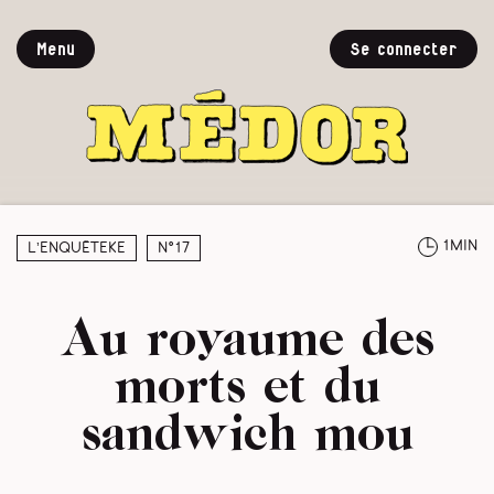
Menu
Se connecter
1min
L’enquêteke
N°17
Au royaume des
morts et du
sandwich mou