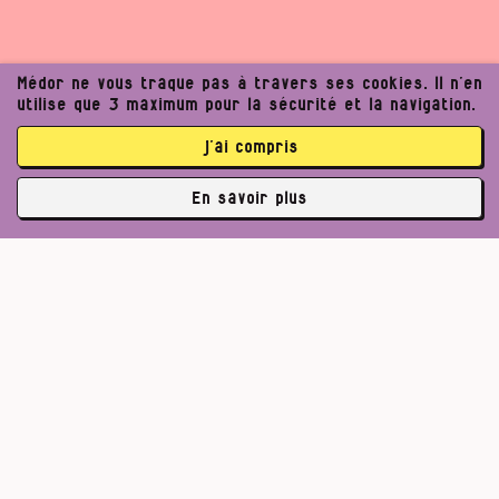
Médor ne vous traque pas à travers ses cookies. Il n’en
utilise que 3 maximum pour la sécurité et la navigation.
j’ai compris
En savoir plus
✘
3764 abonné·es
Pour un journalisme robuste.
Lire l’appel de Médor
S’abonner