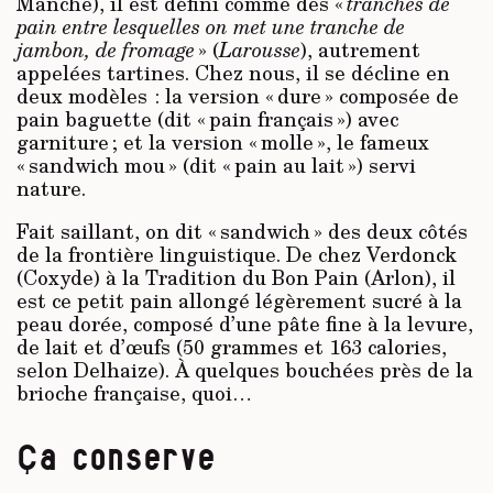
Manche), il est défini comme des «
tranches de
pain entre lesquelles on met une tranche de
jambon, de fromage
» (
Larousse
), autrement
appelées tartines. Chez nous, il se décline en
deux modèles : la version « dure » composée de
pain baguette (dit « pain français ») avec
garniture ; et la version « molle », le fameux
« sandwich mou » (dit « pain au lait ») servi
nature.
Fait saillant, on dit « sandwich » des deux côtés
de la frontière linguistique. De chez Verdonck
(Coxyde) à la Tradition du Bon Pain (Arlon), il
est ce petit pain allongé légèrement sucré à la
peau dorée, composé d’une pâte fine à la levure,
de lait et d’œufs (50 grammes et 163 calories,
selon Delhaize). À quelques bouchées près de la
brioche française, quoi…
Ça conserve