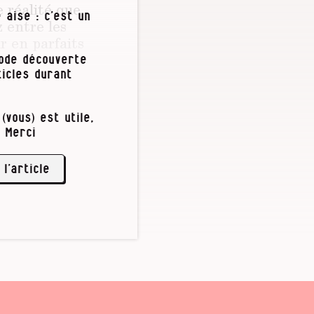
e réalité que
 aise : c’est un
 entre les
r en parfaits
iode découverte
icles durant
mportante »
,
lot à
(vous) est utile,
nt sa demande.
 Merci
l. Or cela
r d’autres, on
 l’article