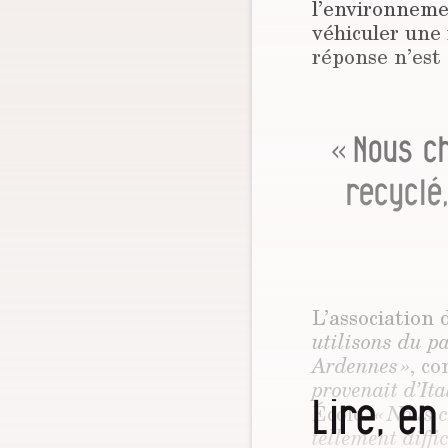
l’environnemen
véhiculer une
réponse n’est 
« Nous c
recyclé,
L’association 
utilisons du p
Ardennes »
, co
provenait d’Ita
Lire, en
Écolo.
« Nous 
tellement diffic