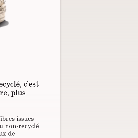
cyclé, c’est
re, plus
ibres issues
du non-recyclé
eux de