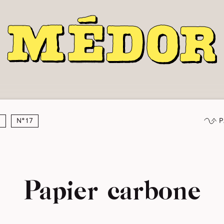
P
u
N°17
Papier carbone