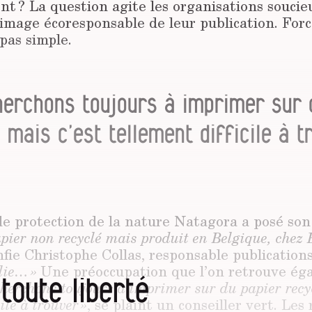
t ? La question agite les organisations soucie
 image écoresponsable de leur publication. For
pas simple.
herchons toujours à imprimer sur 
 mais c’est tellement difficile à t
de protection de la nature Natagora a posé son
apier non recyclé mais produit en Belgique, chez
nfie Christophe Collas, responsable publication
lie… »
Une préoccupation que l’on retrouve ég
 toute liberté
cherchons toujours à imprimer sur du papier recyc
ile à trouver »
, se plaint un conseiller vert. Les 