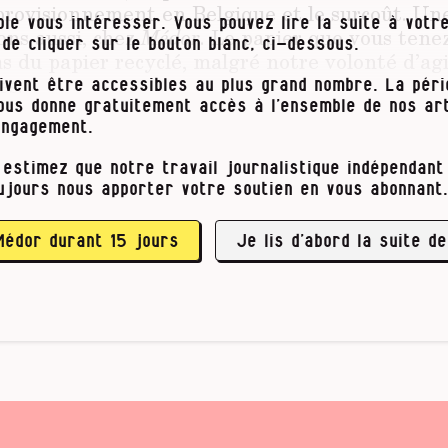
pprovisionnement en Belgique et le surcoût. Un
le vous intéresser. Vous pouvez lire la suite à votre
ons aussi, chez
Médor
. Le papier que vous tenez
t de cliquer sur le bouton blanc, ci-dessous.
s du papier recyclé, malgré notre volonté d’agi
es.
ivent être accessibles au plus grand nombre. La pér
vous donne gratuitement accès à l’ensemble de nos art
nitiale pour du papier recyclé est relativement i
engagement.
Leila Fourati, responsable de l’imprimerie Biet
 estimez que notre travail journalistique indépendant 
s en découvrant le prix, le client revoit souve
ujours nous apporter votre soutien en vous abonnant.
maginent que c’est moins cher que du papier norma
plus pour du Cyclus (papier le plus répandu). Pou
qu’au double …
Médor durant 15 jours
Je lis d’abord la suite de