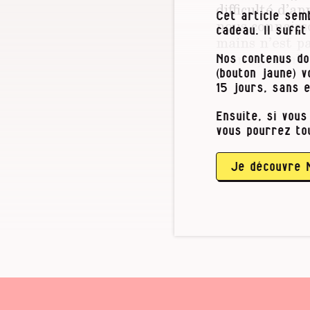
difficulté d’a
Cet article semb
nous connaiss
cadeau. Il suffi
mains n’est pa
écoresponsabl
Nos contenus do
(bouton jaune) 
« La demande i
15 jours, sans 
nous explique 
Ensuite, si vous
Charleroi. Mai
vous pourrez to
« Les gens s’i
coûte 15 % de 
peut aller jus
Je découvre 