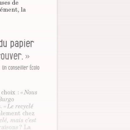
uses de
cément, la
du papier
rouver. »
Un conseiller Écolo
 choix :
« Nous
 Burgo
s.
« Le recyclé
alement chez
lé, mais c’est
raisons ? La