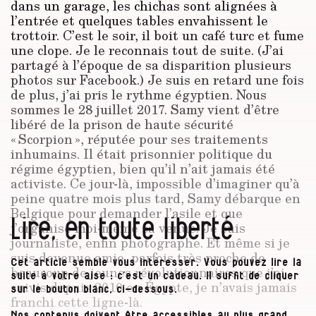
dans un garage, les chichas sont alignées à
l’entrée et quelques tables envahissent le
trottoir. C’est le soir, il boit un café turc et fume
une clope. Je le reconnais tout de suite. (J’ai
partagé à l’époque de sa disparition plusieurs
photos sur Facebook.) Je suis en retard une fois
de plus, j’ai pris le rythme égyptien. Nous
sommes le 28 juillet 2017. Samy vient d’être
libéré de la prison de haute sécurité
« Scorpion », réputée pour ses traitements
inhumains. Il était prisonnier politique du
régime égyptien, bien qu’il n’ait jamais été
activiste. Ce jour-là, impossible d’imaginer qu’à
peine quatre mois plus tard, Samy débarque en
Belgique pour demander l’asile et que
Lire, en toute liberté
j’organise moi-même sa venue. Je suis
journaliste, enfin photographe. Et même si je
suis devenue amie, parfois très proche de
Cet article semble vous intéresser. Vous pouvez lire la
beaucoup de jeunes révolutionnaires que j’ai
suite à votre aise : c’est un cadeau. Il suffit de cliquer
suivis depuis 2010 en Égypte, je n’avais jamais
sur le bouton blanc, ci-dessous.
franchi cette ligne-là.
Nos contenus doivent être accessibles au plus grand