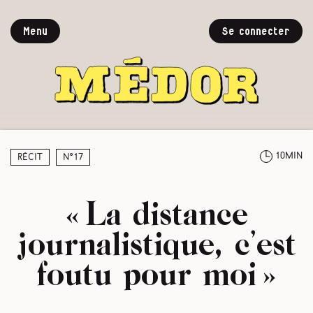
Menu
Se connecter
10min
Récit
N°17
« La distance
journalistique, c’est
foutu pour moi »