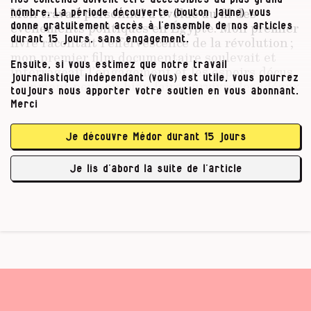
Mon travail personnel a évolué au fil des
nombre. La période découverte (bouton jaune) vous
événements politiques en Égypte. Mon premier
donne gratuitement accès à l’ensemble de nos articles
livre racontait l’effervescence de la révolution ;
durant 15 jours, sans engagement.
mon premier film documentaire soulevait et
Ensuite, si vous estimez que notre travail
interrogeait l’engagement et les espoirs déçus.
journalistique indépendant (vous) est utile, vous pourrez
Comment peut-on bien faire survivre les idéaux
toujours nous apporter votre soutien en vous abonnant.
révolutionnaires en vivant sous un régime
Merci
aussi répressif que celui du maréchal Abdel
Fattah al-Sissi ? Depuis la destitution du
Je découvre Médor durant 15 jours
président islamiste Mohamed Morsi et la
reprise du pouvoir par l’armée à l’été 2013, il y
Je lis d’abord la suite de l’article
…