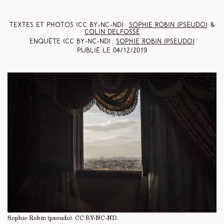
Textes et photos (CC BY-NC-ND) :
Sophie Robin (pseudo)
&
Colin Delfosse
Enquête (CC BY-NC-ND) :
Sophie Robin (pseudo)
Publié le
04/12/2019
Sophie Robin (pseudo).
CC BY-NC-ND
.