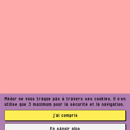
Médor ne vous traque pas à travers ses cookies. Il n’en
utilise que 3 maximum pour la sécurité et la navigation.
j’ai compris
Un journalisme exigeant
En savoir plus