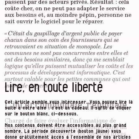
passent par des acteurs privés. Résultat : cela
coûte cher, on ne peut pas adapter le service
aux besoins et, au moindre pépin, personne ne
sait ouvrir le logiciel pour le réparer.
« C’était du gaspillage d’argent public de payer
chacun dans son coin des fournisseurs qui se
retrouvaient en situation de monopole. Les
communes ne sont pas concurrentes entre elles et
ont des besoins similaires, donc ça me semblait
logique qu’elles puissent mutualiser les coûts et les
processus de développement informatique. C’est
surtout valable pour les petites communes qui ont
Lire, en toute liberté
moins de moyens. »
Cet article semble vous intéresser. Vous pouvez lire la
L’intercommunale régionale
suite à votre aise : c’est un cadeau. Il suffit de cliquer
sur le bouton blanc, ci-dessous.
Chargé de faire évoluer l’informatique de
Sambreville, Joël Lambilotte plonge dans un
Nos contenus doivent être accessibles au plus grand
nombre. La période découverte (bouton jaune) vous
monde inconnu jusque-là : les logiciels libres.
donne gratuitement accès à l’ensemble de nos articles