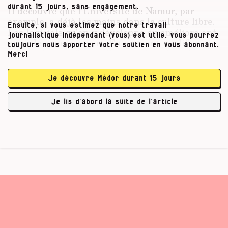
durant 15 jours, sans engagement.
Il découvre que l’Université de Namur, par
exemple, a déjà les mains dans la culture libre.
Ensuite, si vous estimez que notre travail
Les logiciels qu’on y développe ou améliore ont
journalistique indépendant (vous) est utile, vous pourrez
un code source ouvert. En pouvant modifier ce
toujours nous apporter votre soutien en vous abonnant.
code, cela signifie que l’usager (qui doit s’y
Merci
connaître quand même en codage) peut adapter
le logiciel à ses besoins spécifiques.
Je découvre Médor durant 15 jours
Chemin faisant, Joël Lambilotte découvre
Je lis d’abord la suite de l’article
Plone, un système de gestion …