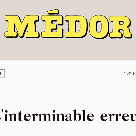
P
4
’interminable erre