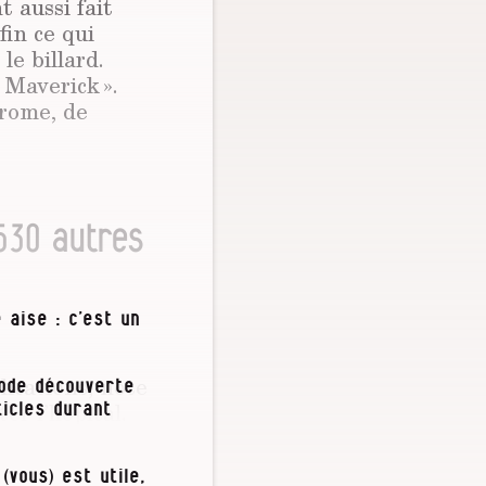
t aussi fait
fin ce qui
le bil­lard.
 Maverick ».
hrome, de
 530 autres
 aise : c’est un
lications, note
iode découverte
ter l’hôpital.
icles durant
ion est jugée
 il tombera
(vous) est utile,