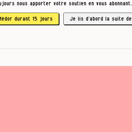
ujours nous apporter votre soutien en vous abonnant.
s reviennent, elles redoublent. Personne n’a d’
de ce …
Médor durant 15 jours
Je lis d’abord la suite de