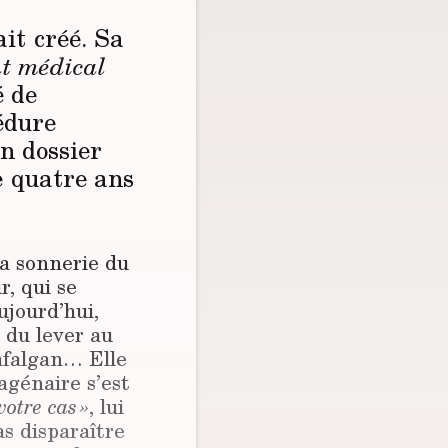
it créé. Sa
nt médical
é de
édure
un dossier
e quatre ans
la sonnerie du
, qui se
ujourd’hui,
 du lever au
afalgan… Elle
agénaire s’est
votre cas »
, lui
as disparaître