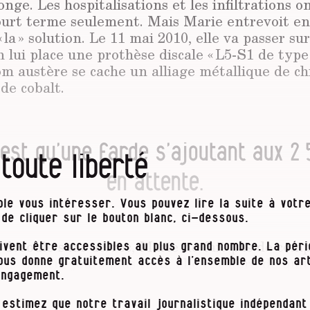
onge. Les hospitalisations et les infiltrations on
court terme seulement. Mais Marie entrevoit en
 la » solution. Le 11 mai 2010, elle va passer sur 
 lui place une prothèse discale « L5-S1 de type
om austère se cache un alliage métallique de c
de cobalt.
est qu’une farde s’ajoutant aux 2
 toute liberté
en attente.
le vous intéresser. Vous pouvez lire la suite à votre
t de cliquer sur le bouton blanc, ci-dessous.
 déroule sans accroc, Marie ne fait pas de comp
ivent être accessibles au plus grand nombre. La pér
n. Quatre jours plus tard, elle est libre de quit
vous donne gratuitement accès à l’ensemble de nos art
ite de contrôle quelques mois après, son évolut
engagement.
 la douleur a nettement diminué. L’espoir est là,
 estimez que notre travail journalistique indépendant 