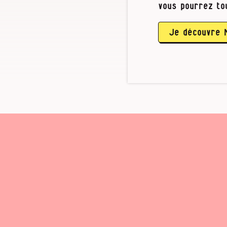
bien vite.
vous pourrez to
Les souffrance
sur l’origine 
Je découvre 