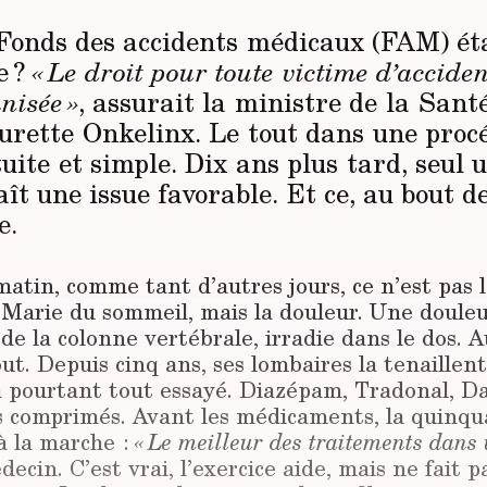
 Fonds des accidents médicaux (FAM) éta
e ?
« Le droit pour toute victime d’accide
nisée »
, assurait la ministre de la Sant
aurette Onkelinx. Le tout dans une proc
uite et simple. Dix ans plus tard, seul 
ît une issue favorable. Et ce, au bout d
e.
atin, comme tant d’autres jours, ce n’est pas 
e Marie
du sommeil, mais la douleur. Une douleur
de la colonne vertébrale, irradie dans le dos. A
ut. Depuis cinq ans, ses lombaires la tenaillent
 a pourtant tout essayé. Diazépam, Tradonal, D
es comprimés. Avant les médicaments, la quinqu
à la marche :
« Le meil­leur des traitements dans 
decin. C’est vrai, l’exercice aide, mais ne fait p