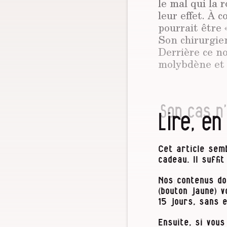
le mal qui la r
leur effet. À 
pourrait être «
Son chirurgien
Derrière ce n
molybdène et 
Son cas n’
Lire, en
Cet article semb
cadeau. Il suffi
L’opération se
Nos contenus do
alors le médeci
(bouton jaune) 
Lors d’une vis
15 jours, sans 
« favorable »,
Ensuite, si vous