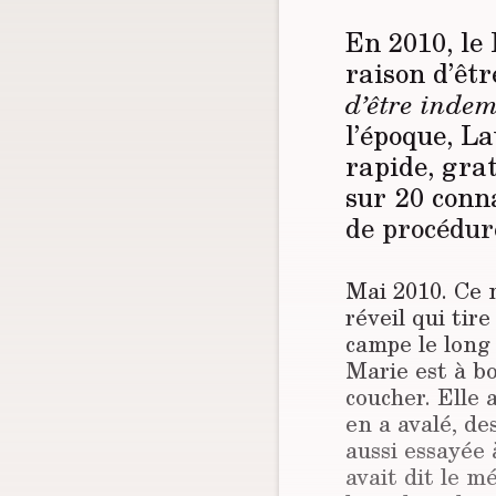
En 2010, le
raison d’êtr
d’être indem­
l’époque, L
rapide, grat
sur 20 conna
de procédur
Mai 2010. Ce m
réveil qui tir
campe le long 
Marie est à bo
coucher. Elle
en a avalé, d
aussi essayée 
avait dit le mé