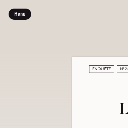
Menu
Enquête
N°2
L