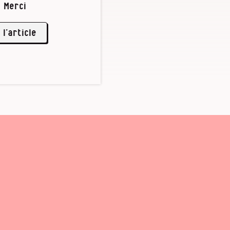
 Merci
explication
 l’article