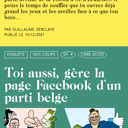
peine le temps de souffler que tu ouvres déjà
grand les yeux et les oreilles face à ce que ton
boss…
Par Guillaume Derclaye
Publié le
15/12/2021
Enquête
Nos coups
ép. 4
libre accès
Toi aussi, gère la
page Facebook d’un
parti belge