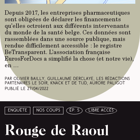
Depuis 2017, les entreprises pharmaceutiques
sont obligées de déclarer les financements
qu’elles octroient aux différents intervenants
du monde de la santé belge. Ces données sont
rassemblées dans une source publique, mais
rendue difficilement accessible : le registre
BeTransparent. L’association française
EurosForDocs a simplifié la chose (et notre vie),
en …
Par Olivier Bailly, Guillaume Derclaye, Les rédactions
partenaires Le Soir, Knack et De Tijd, Aurore Paligot
Publié le
27/04/2022
Enquête
Nos coups
ép. 5
libre accès
Rouge de Raoul