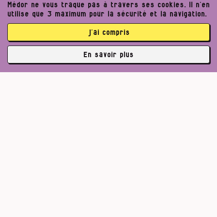
Médor ne vous traque pas à travers ses cookies. Il n’en
utilise que 3 maximum pour la sécurité et la navigation.
j’ai compris
En savoir plus
✘
3762 abonné·es
Pour un journalisme robuste.
Lire l’appel de Médor
S’abonner