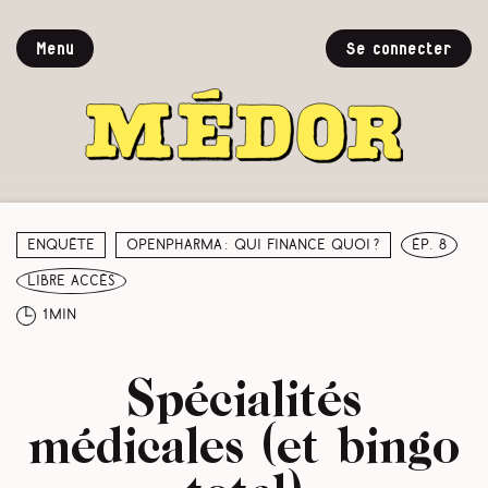
Menu
Se connecter
Enquête
Openpharma : qui finance quoi ?
ép. 8
libre accès
1min
Spécialités
médicales (et bingo