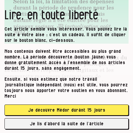
Selon la loi, la limitation des dépenses
durant la période de prudence pour les
Lire, en toute liberté
partis est d’un million d’euros mais
aucune règle n’a été édictée pour les
réseaux sociaux. JB (
actualisation août
Cet article semble vous intéresser. Vous pouvez lire la
2024.
)
suite à votre aise : c’est un cadeau. Il suffit de cliquer
sur le bouton blanc, ci-dessous.
Nos contenus doivent être accessibles au plus grand
Au sixième étage d’un immeuble de bureaux du
nombre. La période découverte (bouton jaune) vous
boulevard du Régent, au cœur politique de
donne gratuitement accès à l’ensemble de nos articles
Bruxelles, les responsables digitaux et les
durant 15 jours, sans engagement.
community managers (animateurs de
Ensuite, si vous estimez que notre travail
communauté) des partis politiques belges se
journalistique indépendant (vous) est utile, vous pourrez
regardent en chiens de faïence, en ce 11
toujours nous apporter votre soutien en vous abonnant.
septembre 2018. Ces concurrents directs ne se
Merci
connaissent pas personnellement. Ils ont été
réunis par Facebook, dans son nouveau QG
Je découvre Médor durant 15 jours
bruxellois, pour un petit déjeuner de
networking (réseautage d’affaires), suivi d’une
Je lis d’abord la suite de l’article
…