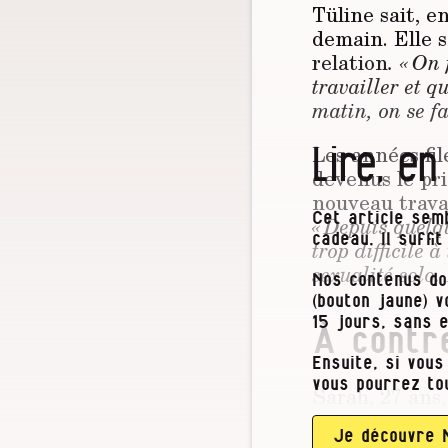
Tüline sait, e
demain. Elle s
relation
. « On
travailler et q
matin, on se fa
Lire, en
Les années fil
devenus le pr
nouveau travai
« Depuis quelq
Cet article semb
cadeau. Il suffi
trop difficile 
sexualité solo. 
Nos contenus do
(bouton jaune) 
15 jours, sans 
À contr
Ensuite, si vous
vous pourrez to
Sarah, 27 ans,
pauses : 7 h 3
artiste peintr
Je découvre 