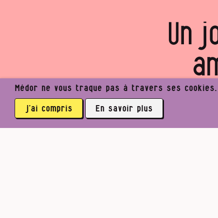
Un j
am
Voulez‑v
Médor ne vous traque pas à travers ses cookies. I
j’ai compris
En savoir plus
Médor Web
Les magazines
Médor n°36, Autom
3762 abonné·es
La co
Facebook
Twitter
Mastodon