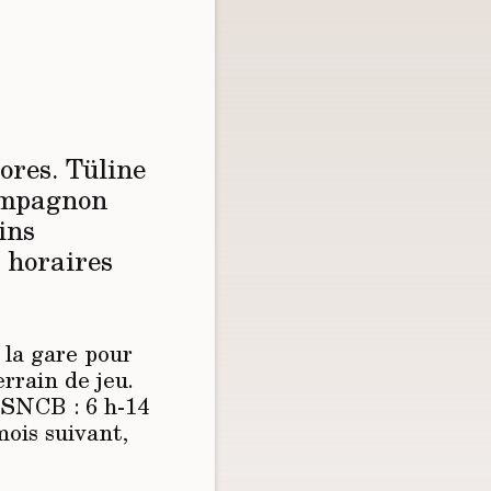
ores. Tüline
compagnon
ins
s horaires
à la gare pour
errain de jeu.
 SNCB : 6 h-14
mois suivant,