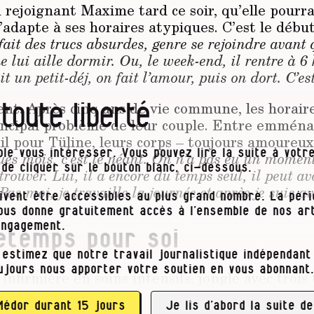
n rejoignant
Max­ime
tard ce soir, qu’elle pourr
’adapte à ses horaires atypiques. C’est le début
 fait des trucs absurdes, genre se rejoindre avant q
ue lui aille dormir. Ou, le week-end, il rentre à 6
it un petit-déj, on fait l’amour, puis on dort. C’est
 toute liberté
ent. Après cinq ans de vie commune, les horair
incipal problème de leur couple. Entre emmén
l pour Tüline, leurs corps
– toujours
amoureux 
ues mois, c’est le néant. On n’a pas eu un moment
le vous intéresser. Vous pouvez lire la suite à votre
t de cliquer sur le bouton blanc, ci-dessous.
à trouver. Lui, il a encore du temps seul, il peut a
Pas moi, je travaille la journée et après je suis av
ivent être accessibles au plus grand nombre. La pér
vous donne gratuitement accès à l’ensemble de nos art
engagement.
etemps pour soi
 estimez que notre travail journalistique indépendant 
ujours nous apporter votre soutien en vous abonnant.
 infirmière en soins intensifs, jongle avec trois
0-15 h 30, 13 h 30-21 h ou 21 h-8 h. Thomas, son
e et travaille …
Médor durant 15 jours
Je lis d’abord la suite de