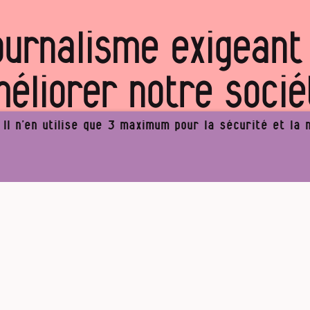
ournalisme exigeant
éliorer notre socié
ous rejoindre notre
l n’en utilise que 3 maximum pour la sécurité et la n
Je (m’)offre Médor
Je rejoins la coopérative
ne 2024
L’amour entre deux portes
Li
Pour un journalisme robuste.
mmunauté Médor, c’est déjà 3762 abonnés et 2112 coopér