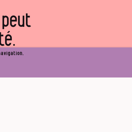
 peut
té.
 projet ?
avigation.
✘
Partager
re l’appel de Médor
S’abonner
ateurs