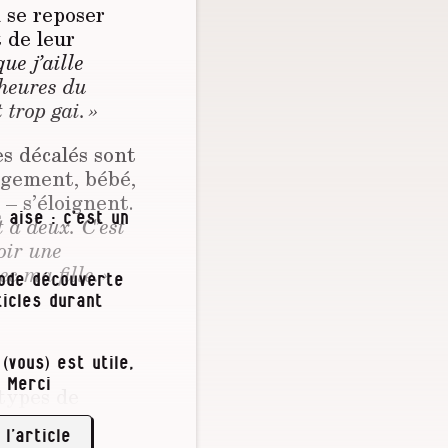
a se reposer
 de leur
ue j’aille
 heures du
 trop gai. »
es décalés sont
agement, bébé,
– s’éloignent.
 à deux. C’est
 aise : c’est un
voir une
ec ma fille. »
iode découverte
icles durant
(vous) est utile,
 Merci
 types de
 copain, est
 l’article