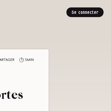
Se connecter
artager
5min
rtes