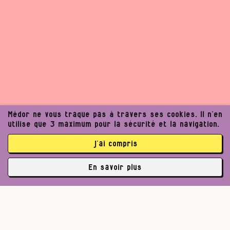
Médor ne vous traque pas à travers ses cookies. Il n’en
utilise que 3 maximum pour la sécurité et la navigation.
j’ai compris
En savoir plus
✘
3763 abonné·es