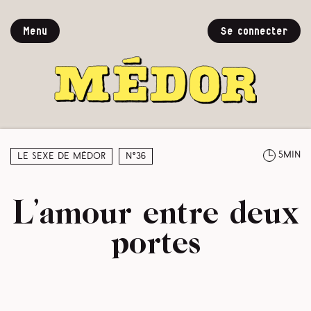
Menu
Se connecter
5min
Le sexe de Médor
N°36
L’amour entre deux
portes