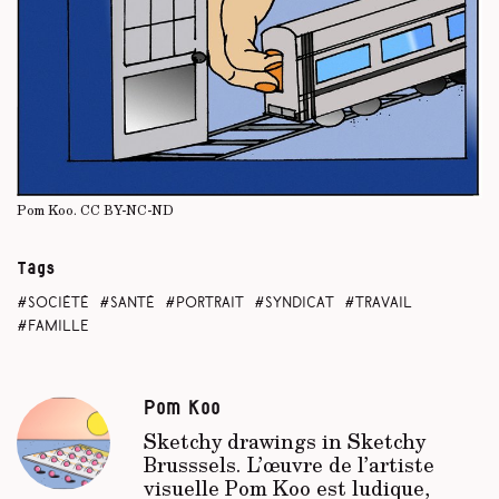
Pom Koo.
CC BY-NC-ND
Tags
société
santé
portrait
syndicat
travail
famille
Pom Koo
Sketchy drawings in Sketchy
Brusssels. L’œuvre de l’artiste
visuelle Pom Koo est ludique,