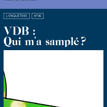
L’enquêteke
N°36
VDB :
Qui m’a samplé ?