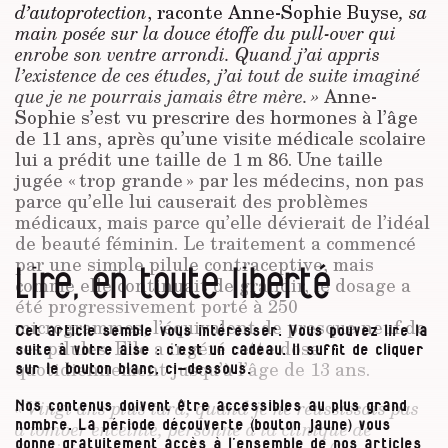
d’autoprotection
, raconte Anne-Sophie Buyse
, sa
main posée sur la douce étoffe du pull-over qui
enrobe son ventre arrondi. Quand j’ai appris
l’existence de ces études, j’ai tout de suite imaginé
que je ne pourrais jamais être mère. »
Anne-
Sophie s’est vu prescrire des hormones à l’âge
de 11 ans, après qu’une visite médicale scolaire
lui a prédit une taille de 1 m 86. Une taille
jugée « trop grande » par les médecins, non pas
parce qu’elle lui causerait des problèmes
médicaux, mais parce qu’elle dévierait de l’idéal
de beauté féminin. Le traitement a commencé
par une simple pilule contraceptive, mais
Lire, en toute liberté
comme elle continuait de grandir, le dosage a
été progressivement porté à 250
microgrammes, l’équivalent de presque neuf de
Cet article semble vous intéresser. Vous pouvez lire la
ces pilules. Elle a ingéré cette dose
suite à votre aise : c’est un cadeau. Il suffit de cliquer
quotidiennement jusqu’à l’âge de 13 ans.
sur le bouton blanc, ci-dessous.
« Vingt ans plus tard, quand je ne réussissais pas
Nos contenus doivent être accessibles au plus grand
à tomber enceinte, personne à la clinique de
nombre. La période découverte (bouton jaune) vous
donne gratuitement accès à l’ensemble de nos articles