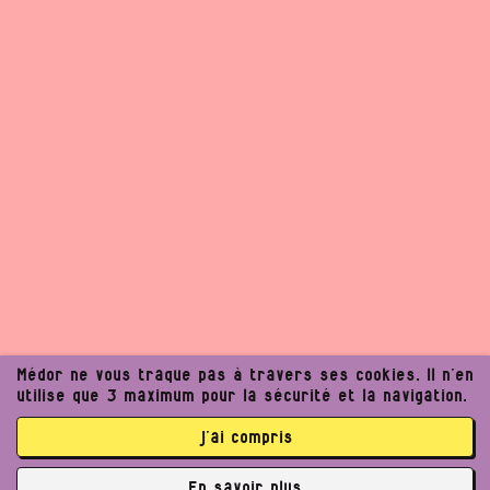
Médor ne vous traque pas à travers ses cookies. Il n’en
utilise que 3 maximum pour la sécurité et la navigation.
j’ai compris
Un journalisme exigeant
En savoir plus