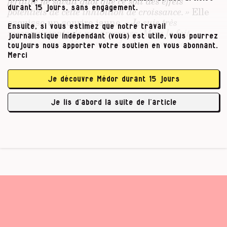
fertilité ne savait quoi que ce soit des effets
durant 15 jours, sans engagement.
potentiels de cette inhibition de croissance. »
Elle
esquisse un sourire jaune.
« Je suis très
Ensuite, si vous estimez que notre travail
reconnaissante de ma grossesse. Mais le fait
journalistique indépendant (vous) est utile, vous pourrez
d’avoir encore dû prendre des hormones pour y
toujours nous apporter votre soutien en vous abonnant.
arriver me laisse un goût amer. Les hormones me
Merci
révulsent, car je pense qu’elles ont été la cause du
problème. »
Je découvre Médor durant 15 jours
[Pour cette enquête,] nous avons rencontré six
Je lis d’abord la suite de l’article
femmes à qui les mêmes hormones ont été …