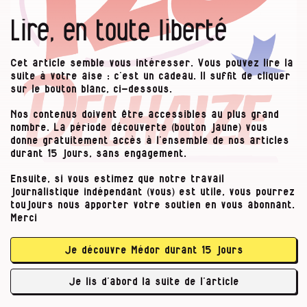
Lire, en toute liberté
Cet article semble vous intéresser. Vous pouvez lire la
suite à votre aise : c’est un cadeau. Il suffit de cliquer
sur le bouton blanc, ci-dessous.
Nos contenus doivent être accessibles au plus grand
nombre. La période découverte (bouton jaune) vous
donne gratuitement accès à l’ensemble de nos articles
durant 15 jours, sans engagement.
Ensuite, si vous estimez que notre travail
Kevin Cocquio.
CC BY-SA
journalistique indépendant (vous) est utile, vous pourrez
toujours nous apporter votre soutien en vous abonnant.
Merci
Pour le félin, l’objectif est avant tout, comme
l’explique Frans Muller, CEO d’Ahold Delhaize,
Je découvre Médor durant 15 jours
de
« répondre aux besoins des clients »
et d’
« aider
le client à gérer son budget »
. Autant prévenir,
Je lis d’abord la suite de l’article
c’est …