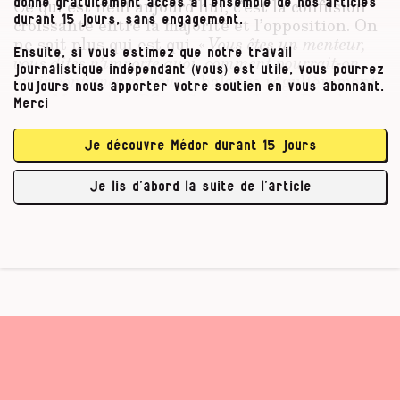
Ce qui est neuf aujourd’hui, c’est la confusion
donne gratuitement accès à l’ensemble de nos articles
croissante entre la majorité et l’opposition. On
durant 15 jours, sans engagement.
ne sait plus qui est qui. «
Vous êtes un menteur,
Ensuite, si vous estimez que notre travail
vous dites n’importe quoi, comment pourrait-on
journalistique indépendant (vous) est utile, vous pourrez
avoir confiance en vous
», balance régulièrement
toujours nous apporter votre soutien en vous abonnant.
Paul Magnette (PS) à Georges-Louis Bouchez
Merci
(MR), ou l’inverse, sur les plateaux de
télévision. Ce langage agressif, il a contaminé
Je découvre Médor durant 15 jours
les partis francophones du gouvernement
fédéral
, le niveau de pouvoir où sont encore
Je lis d’abord la suite de l’article
censées se …