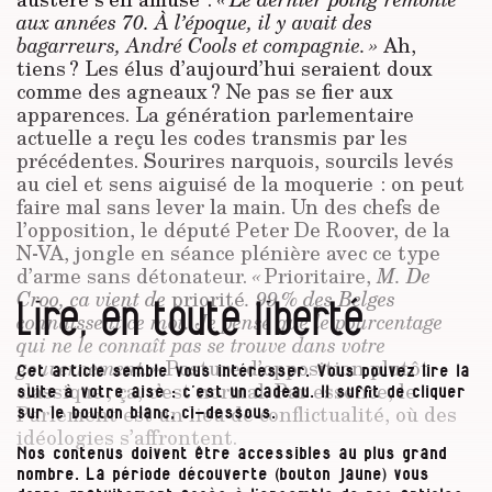
aux années 70. À l’époque, il y avait des
bagarreurs, André Cools
et compagnie. »
Ah,
tiens ? Les élus d’aujourd’hui seraient doux
comme des agneaux ? Ne pas se fier aux
apparences. La génération parlementaire
actuelle a reçu les codes transmis par les
précédentes. Sourires narquois, sourcils levés
au ciel et sens aiguisé de la moquerie : on peut
faire mal sans lever la main. Un des chefs de
l’opposition, le député Peter De Roover, de la
N-VA, jongle en séance plénière avec ce type
d’arme sans détonateur.
«
Prioritaire,
M. De
Croo
, ça vient de
priorité
. 99 % des Belges
Lire, en toute liberté
connaissent ce mot. Je pense que le pourcentage
qui ne le connaît pas se trouve dans votre
gouvernement. »
Posture d’opposition plutôt
Cet article semble vous intéresser. Vous pouvez lire la
classique ; ça, c’est normal. Par essence, le
suite à votre aise : c’est un cadeau. Il suffit de cliquer
Parlement est un lieu de conflictualité, où des
sur le bouton blanc, ci-dessous.
idéologies s’affrontent.
Nos contenus doivent être accessibles au plus grand
nombre. La période découverte (bouton jaune) vous