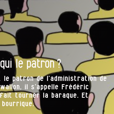
qui le patron ?
t le patron de l’administration de
allon, il s’appelle Frédéric
fait tourner la baraque. Et
 bourrique.