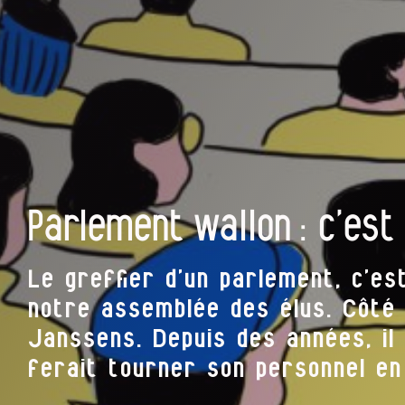
Parlement wallon : c’est 
Le greffier d’un parlement, c’es
notre assemblée des élus. Côté w
Janssens. Depuis des années, il 
ferait tourner son personnel en