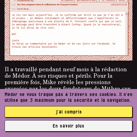
Il a travaillé pendant neuf mois à la rédaction
de Médor. À ses risques et périls. Pour la
première fois, Mike révèle les pressions
exercées par les deux fondateurs de Mithra sur
son recteur et ses professeurs.
Médor ne vous traque pas à travers ses cookies. Il n’en
utilise que 3 maximum pour la sécurité et la navigation.
Par Mike Pops
j’ai compris
Publié le
15/03/2016
En savoir plus
✘
Photo
N°2