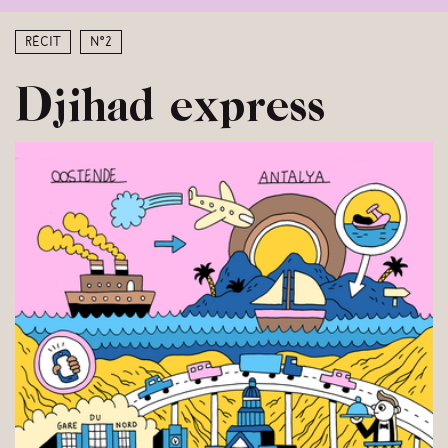
Récit
N°2
Djihad express