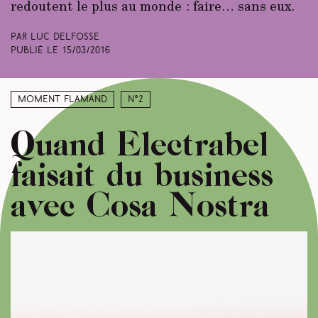
redoutent le plus au monde : faire… sans eux.
Par Luc Delfosse
Publié le
15/03/2016
Moment Flamand
N°2
Quand Electrabel
faisait du business
avec Cosa Nostra