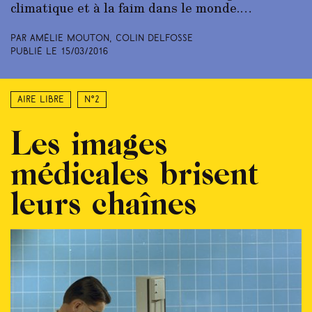
climatique et à la faim dans le monde.…
Par Amélie Mouton, Colin Delfosse
Publié le
15/03/2016
Aire libre
N°2
Les images
médicales brisent
leurs chaînes