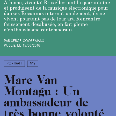
Athome, vivent à Bruxelles, ont la quarantaine
et produisent de la musique électronique pour
danser. Reconnus internationalement, ils ne
vivent pourtant pas de leur art. Rencontre
faussement désabusée, en fait pleine
d’enthousiasme contemporain.
Par Serge Coosemans
Publié le
15/03/2016
Portrait
N°2
Marc Van
Montagu : Un
ambassadeur de
très bonne volonté