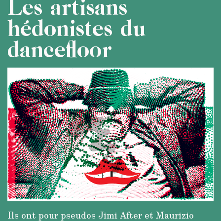
Les artisans
hédonistes du
dancefloor
Ils ont pour pseudos Jimi After et Maurizio