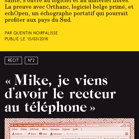
santé, s’ouvre au logiciel et au matériel libres.
La preuve avec Orthanc, logiciel belge primé, et
echOpen, un échographe portatif qui pourrait
profiter aux pays du Sud.
Par Quentin Noirfalisse
Publié le
15/03/2016
Récit
N°2
« Mike, je viens
d’avoir le recteur
au téléphone »