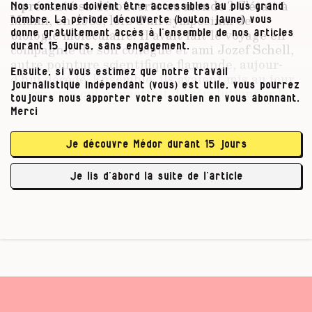
a présenté sa découverte au monde ? C’était à
Nos contenus doivent être accessibles au plus grand
Miami, en 1983, lors d’un symposium de
nombre. La période découverte (bouton jaune) vous
biologie moléculaire. Il avait fait le voyage en
donne gratuitement accès à l’ensemble de nos articles
compagnie de son collègue et ami Jozef Schell,
durant 15 jours, sans engagement.
autre pointure scientifique flamande, aujour­­
Ensuite, si vous estimez que notre travail
d’hui décédé. Ensemble, ils avaient mis au jour
journalistique indépendant (vous) est utile, vous pourrez
ce principe qui promettait de révolutionner la
toujours nous apporter votre soutien en vous abonnant.
science végétale : une bactérie du nom
Merci
d’
agrobacterium tumefaciens
pouvait être
utilisée comme véhicule pour transférer un
Je découvre Médor durant 15 jours
gène étranger dans une plante, ouvrant la
possibilité de lui conférer une propriété qu’elle
Je lis d’abord la suite de l’article
n’avait pas auparavant. …