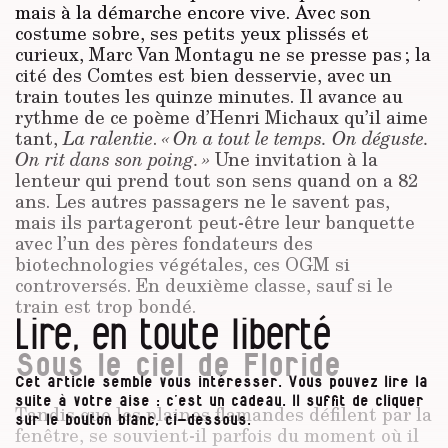
mais à la démarche encore vive. Avec son
costume sobre, ses petits yeux plissés et
curieux, Marc Van Montagu ne se presse pas ; la
cité des Comtes est bien desservie, avec un
train toutes les quinze minutes. Il avance au
rythme de ce poème d’Henri Michaux qu’il aime
tant,
La ralentie
.
« On a tout le temps. On déguste.
On rit dans son poing. »
Une invitation à la
lenteur qui prend tout son sens quand on a 82
ans. Les autres passagers ne le savent pas,
mais ils partageront peut-être leur banquette
avec l’un des pères fondateurs des
biotechnologies végétales, ces OGM si
controversés. En deuxième classe, sauf si le
train est trop bondé.
Lire, en toute liberté
Sous le ciel de Floride
Cet article semble vous intéresser. Vous pouvez lire la
suite à votre aise : c’est un cadeau. Il suffit de cliquer
Tandis que les plaines flamandes défilent par la
sur le bouton blanc, ci-dessous.
fenêtre, se souvient-il parfois du moment où il