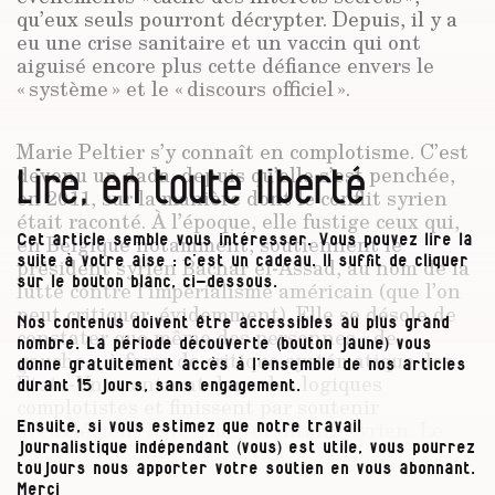
qu’eux seuls pourront décrypter. Depuis, il y a
eu une crise sanitaire et un vaccin qui ont
aiguisé encore plus cette défiance envers le
« système » et le « discours officiel ».
Marie Peltier s’y connaît en complotisme. C’est
Lire, en toute liberté
devenu un dada, depuis qu’elle s’est penchée,
en 2011, sur la manière dont le conflit syrien
était raconté. À l’époque, elle fustige ceux qui,
en Belgique notamment, soutiennent le
Cet article semble vous intéresser. Vous pouvez lire la
président syrien Bachar el-Assad, au nom de la
suite à votre aise : c’est un cadeau. Il suffit de cliquer
sur le bouton blanc, ci-dessous.
lutte contre l’impérialisme américain (que l’on
peut critiquer, évidemment). Elle se désole de
Nos contenus doivent être accessibles au plus grand
constater que même des personnes « de
nombre. La période découverte (bouton jaune) vous
gauche », à force de critique systématique des
donne gratuitement accès à l’ensemble de nos articles
États-Unis, entrent dans des logiques
durant 15 jours, sans engagement.
complotistes et finissent par soutenir
aveuglément le régime totalitaire syrien. Le
Ensuite, si vous estimez que notre travail
dénoncer n’était pas simple : les insultes et le
journalistique indépendant (vous) est utile, vous pourrez
toujours nous apporter votre soutien en vous abonnant.
harcèlement ne se sont pas fait attendre.
Merci