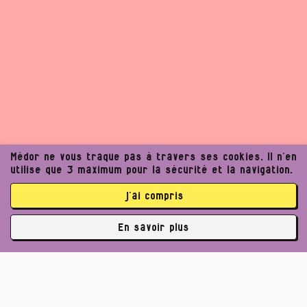
Médor ne vous traque pas à travers ses cookies. Il n’en
utilise que 3 maximum pour la sécurité et la navigation.
j’ai compris
En savoir plus
✘
3764 abonné·es