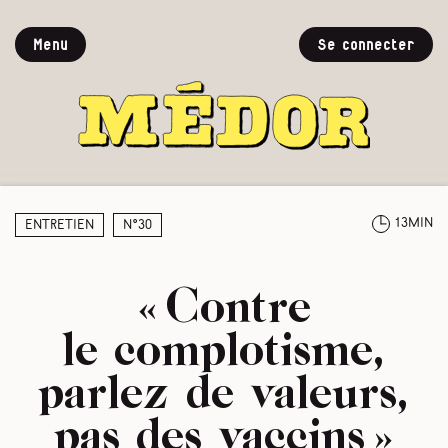
Menu
Se connecter
13min
Entretien
N°30
« Contre
le complotisme,
parlez de valeurs,
pas des vaccins »