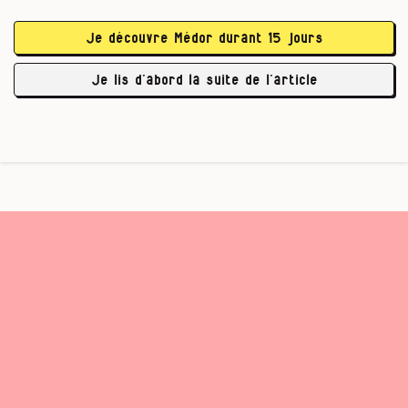
Vous avez été victime de harcèlement en
Je découvre Médor durant 15 jours
Médor
ligne, à cause de vos prises de position
sur la Syrie. Comment avez-vous vécu …
Je lis d’abord la suite de l’article