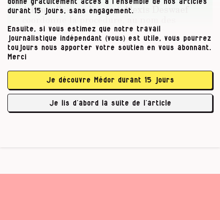
donne gratuitement accès à l’ensemble de nos articles
A Bruxelles, où l’avocat Alexis Deswaef
durant 15 jours, sans engagement.
coordonne la procédure, au nom des
associations citées, il s’agit d’une
Ensuite, si vous estimez que notre travail
plainte avec constitution de partie civile.
journalistique indépendant (vous) est utile, vous pourrez
Cela signifie que les parties civiles (les
toujours nous apporter votre soutien en vous abonnant.
Merci
plaignants) pourront prendre
connaissance de l’évolution du dossier
judiciaire. Et éviter a priori son
Je découvre Médor durant 15 jours
enlisement.
Je lis d’abord la suite de l’article
…