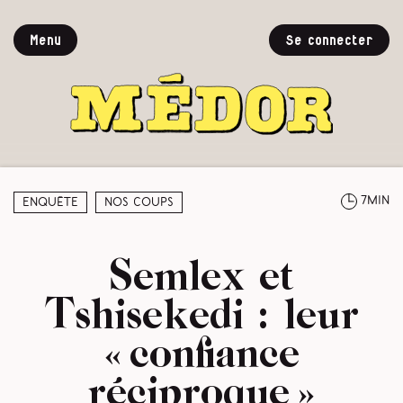
Menu
Se connecter
7min
Enquête
Nos coups
Semlex et
Tshisekedi : leur
« confiance
réciproque »