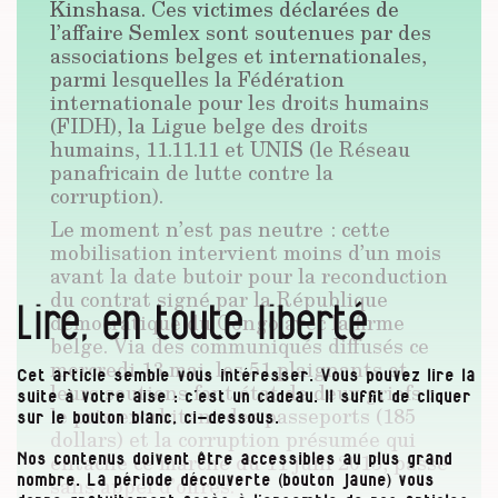
Kinshasa. Ces victimes déclarées de
l’affaire Semlex sont soutenues par des
associations belges et internationales,
parmi lesquelles la Fédération
internationale pour les droits humains
(FIDH), la Ligue belge des droits
humains, 11.11.11 et UNIS (le Réseau
panafricain de lutte contre la
corruption).
Le moment n’est pas neutre : cette
mobilisation intervient moins d’un mois
avant la date butoir pour la reconduction
du contrat signé par la République
Lire, en toute liberté
démocratique du Congo avec la firme
belge. Via des communiqués diffusés ce
mercredi 13 mai, les 51 plaignants et
Cet article semble vous intéresser. Vous pouvez lire la
leurs soutiens font état de deux griefs :
suite à votre aise : c’est un cadeau. Il suffit de cliquer
le prix exorbitant des passeports (185
sur le bouton blanc, ci-dessous.
dollars) et la corruption présumée qui
entache ce marché du 11 juin 2015, passé
Nos contenus doivent être accessibles au plus grand
sans appel d’offres.
nombre. La période découverte (bouton jaune) vous