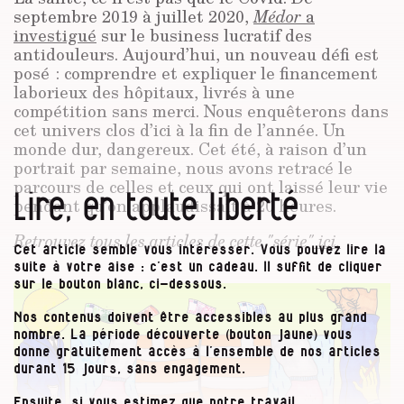
septembre 2019 à juillet 2020,
Médor
a
investigué
sur le business lucratif des
antidouleurs. Aujourd’hui, un nouveau défi est
posé : comprendre et expliquer le financement
laborieux des hôpitaux, livrés à une
compétition sans merci. Nous enquêterons dans
cet univers clos d’ici à la fin de l’année. Un
monde dur, dangereux. Cet été, à raison d’un
portrait par semaine, nous avons retracé le
parcours de celles et ceux qui ont laissé leur vie
Lire, en toute liberté
pendant qu’on applaudissait à 20 heures.
Retrouvez tous les articles de cette "série"
ici.
Cet article semble vous intéresser. Vous pouvez lire la
suite à votre aise : c’est un cadeau. Il suffit de cliquer
sur le bouton blanc, ci-dessous.
Nos contenus doivent être accessibles au plus grand
nombre. La période découverte (bouton jaune) vous
donne gratuitement accès à l’ensemble de nos articles
durant 15 jours, sans engagement.
Ensuite, si vous estimez que notre travail