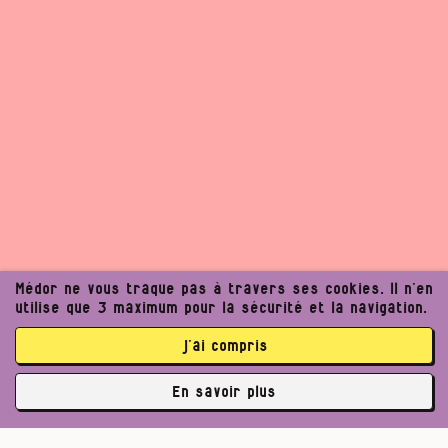
Médor ne vous traque pas à travers ses cookies. Il n’en
utilise que 3 maximum pour la sécurité et la navigation.
j’ai compris
En savoir plus
✘