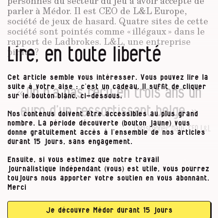
personnes du secteur du jeu à avoir accepté de
parler à Médor. Il est CEO de L&L Europe,
société de jeux de hasard. Quatre sites de cette
société sont pointés comme « illégaux » dans le
rapport de Ladbrokes. L&L, une entreprise
Lire, en toute liberté
pirate ?
Cet article semble vous intéresser. Vous pouvez lire la
« On n’a pas reçu en trois ans un
suite à votre aise : c’est un cadeau. Il suffit de cliquer
sur le bouton blanc, ci-dessous.
euro d’un ressortissant belge. »
Nos contenus doivent être accessibles au plus grand
nombre. La période découverte (bouton jaune) vous
Christopher Malli, CEO L&L
donne gratuitement accès à l’ensemble de nos articles
durant 15 jours, sans engagement.
Ensuite, si vous estimez que notre travail
« Nos sites sont accessibles pour les joueurs déjà
journalistique indépendant (vous) est utile, vous pourrez
inscrits qui seraient en Belgique, mais il est
toujours nous apporter votre soutien en vous abonnant.
impossible pour un Belge de jouer sur nos sites
,
Merci
assure Christopher Malli.
Ma réponse est
simple : on ne cible pas ce public. Il n’y a pas de
Je découvre Médor durant 15 jours
mot en français, pas de symbole, et on n’a pas reçu