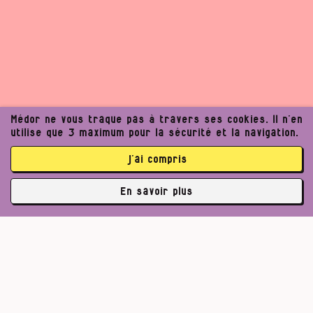
Médor ne vous traque pas à travers ses cookies. Il n’en
utilise que 3 maximum pour la sécurité et la navigation.
j’ai compris
En savoir plus
✘
3764 abonné·es
Un journalisme exigeant
Pour un journalisme robuste.