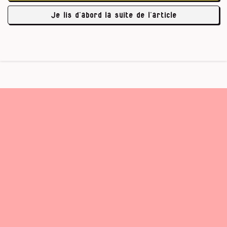
en trois ans un euro d’un ressortissant belge. Si tu
Je lis d’abord la suite de l’article
…