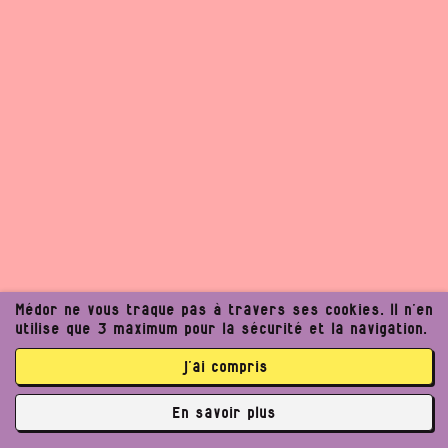
Médor ne vous traque pas à travers ses cookies. Il n’en
utilise que 3 maximum pour la sécurité et la navigation.
j’ai compris
Un journalisme exigeant
En savoir plus
peut améliorer notre
✘