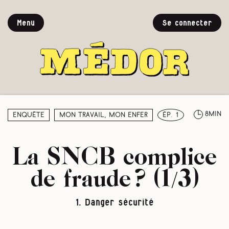
Menu
Se connecter
8min
Enquête
Mon travail, mon enfer
ép. 1
La SNCB complice
de fraude ? (1/3)
1. Danger sécurité