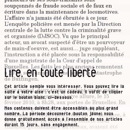
soupçonnés de fraude sociale et de faux en
écriture dans la maintenance de locomotives.
L’affaire n’a jamais été ébruitée à ce jour.
L’enquête policière est menée par la Direction
centrale de la lutte contre la criminalité grave
et organisée (DJSOC). Vu que le principal
acteur, un avocat suspecté d’être un pourvoyeur
de main-d’oeuvre, est aussi… juge suppléant,
l’instruction a été placée sous la responsabilité
d’une magistrate de la Cour d’appel de
Bruxelles. Les faits les plus anciens remontent
Lire, en toute liberté
à 2011, soit un an à peine après la catastrophe
de Buizingen.
Cet article semble vous intéresser. Vous pouvez lire la
Pour rappel, deux trains roulant sur la même
suite à votre aise : c’est un cadeau. Il suffit de cliquer
voie s’étaient percutés à vive allure, le 15
sur le bouton blanc, ci-dessous.
février 2010, à 8h28, aux portes de Bruxelles. En
novembre prochain, un procès d’appel devra
Nos contenus doivent être accessibles au plus grand
re
confirmer le verdict intervenu en 1
instance, à
nombre. La période découverte (bouton jaune) vous
la fin de 2019. La SNCB et sa société sœur
donne gratuitement accès à l’ensemble de nos articles
Infrabel, gestionnaire du réseau, avaient été
durant 15 jours, sans engagement.