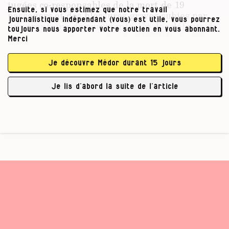
jugées co-responsables de la mort de 19
Ensuite, si vous estimez que notre travail
passagers et des blessures graves subies par
journalistique indépendant (vous) est utile, vous pourrez
une trentaine de survivants. Un des défauts de
toujours nous apporter votre soutien en vous abonnant.
prévoyance retenu contre la SNCB, la dernière
Merci
véritable grande entreprise d’État, a été son
incapacité à équiper les trains d’un système de
Je découvre Médor durant 15 jours
freinage automatique assez performant. A ce
stade, la justice a constaté que s’il y avait eu
Je lis d’abord la suite de l’article
investissement massif « dans la …