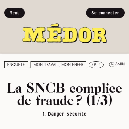
Menu
Se connecter
8min
Enquête
Mon travail, mon enfer
ép. 1
La SNCB complice
de fraude ? (1/3)
1. Danger sécurité