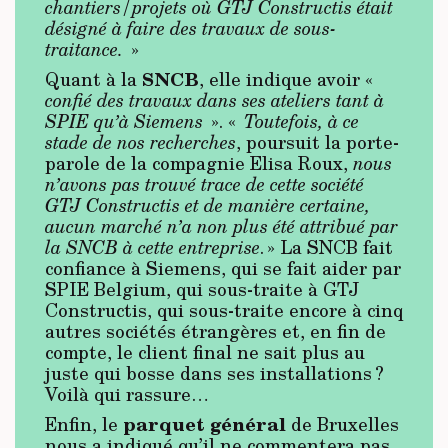
chantiers/projets où GTJ Constructis était
désigné à faire des travaux de sous-
traitance.
»
SNCB
Quant à la
, elle indique avoir «
confié des travaux dans ses ateliers tant à
SPIE qu’à Siemens
». «
Toutefois, à ce
stade de nos recherches
, poursuit la porte-
parole de la compagnie Elisa Roux,
nous
n’avons pas trouvé trace de cette société
GTJ Constructis et de manière certaine,
aucun marché n’a non plus été attribué par
la SNCB à cette entreprise
. » La SNCB fait
confiance à Siemens, qui se fait aider par
SPIE Belgium, qui sous-traite à GTJ
Constructis, qui sous-traite encore à cinq
autres sociétés étrangères et, en fin de
compte, le client final ne sait plus au
juste qui bosse dans ses installations ?
Voilà qui rassure…
parquet général
Enfin, le
de Bruxelles
nous a indiqué qu’il ne commentera pas